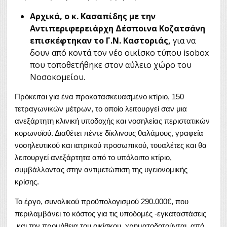
Αρχικά, ο κ. Κασαπίδης με την
Αντιπεριφερειάρχη Δέσποινα Κοζατσάνη
επισκέφτηκαν το Γ.Ν. Καστοριάς,
για να
δουν από κοντά τον νέο οικίσκο τύπου isobox
που τοποθετήθηκε στον αύλειο χώρο του
Νοσοκομείου.
Πρόκειται για ένα προκατασκευασμένο κτίριο, 150
τετραγωνικών μέτρων, το οποίο λειτουργεί σαν μια
ανεξάρτητη κλινική υποδοχής και νοσηλείας περιστατικών
κορωνοϊού. Διαθέτει πέντε δίκλινους θαλάμους, γραφεία
νοσηλευτικού και ιατρικού προσωπικού, τουαλέτες και θα
λειτουργεί ανεξάρτητα από το υπόλοιπο κτίριο,
συμβάλλοντας στην αντιμετώπιση της υγειονομικής
κρίσης.
Το έργο, συνολικού προϋπολογισμού 290.000€, που
περιλαμβάνει το κόστος για τις υποδομές -εγκαταστάσεις
και την προμήθεια του οικίσκου, χρηματοδοτούνται από