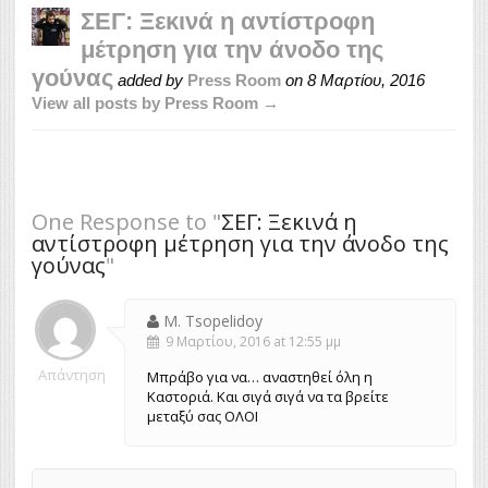
ΣΕΓ: Ξεκινά η αντίστροφη
μέτρηση για την άνοδο της
γούνας
added by
Press Room
on
8 Μαρτίου, 2016
View all posts by Press Room →
One Response to "
ΣΕΓ: Ξεκινά η
αντίστροφη μέτρηση για την άνοδο της
γούνας
"
M. Tsopelidoy
9 Μαρτίου, 2016 at 12:55 μμ
Απάντηση
Μπράβο για να… αναστηθεί όλη η
Καστοριά. Και σιγά σιγά να τα βρείτε
μεταξύ σας ΟΛΟΙ