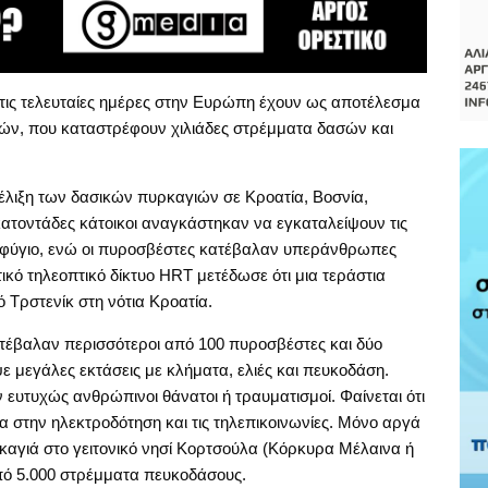
τις τελευταίες ημέρες στην Ευρώπη έχουν ως αποτέλεσμα
ν, που καταστρέφουν χιλιάδες στρέμματα δασών και
εξέλιξη των δασικών πυρκαγιών σε Κροατία, Βοσνία,
εκατοντάδες κάτοικοι αναγκάστηκαν να εγκαταλείψουν τις
ταφύγιο, ενώ οι πυροσβέστες κατέβαλαν υπεράνθρωπες
ικό τηλεοπτικό δίκτυο HRT μετέδωσε ότι μια τεράστια
 Τρστενίκ στη νότια Κροατία.
έβαλαν περισσότεροι από 100 πυροσβέστες και δύο
 μεγάλες εκτάσεις με κλήματα, ελιές και πευκοδάση.
υτυχώς ανθρώπινοι θάνατοι ή τραυματισμοί. Φαίνεται ότι
στην ηλεκτροδότηση και τις τηλεπικοινωνίες. Μόνο αργά
καγιά στο γειτονικό νησί Κορτσούλα (Κόρκυρα Μέλαινα ή
ό 5.000 στρέμματα πευκοδάσους.