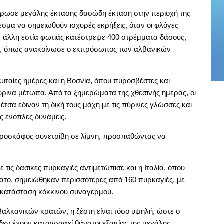
έφρωσε μεγάλης έκτασης δασώδη έκταση στην περιοχή της
σμα να σημειωθούν ισχυρές εκρήξεις, όταν οι φλόγες
α άλλη εστία φωτιάς κατέστρεψε 400 στρέμματα δάσους,
ρα, όπως ανακοίνωσε ο εκπρόσωπος των αλβανικών
ευταίες ημέρες και η Βοσνία, όπου πυροσβέστες και
ρινα μέτωπα. Από τα ξημερώματα της χθεσινής ημέρας, οι
τσα έδιναν τη δική τους μάχη με τις πύρινες γλώσσες και
ς ένοπλες δυνάμεις.
εροσκάφος συνετρίβη σε λίμνη, προσπαθώντας να
 τις δασικές πυρκαγιές αντιμετώπισε και η Ιταλία, όπου
βατο, σημειώθηκαν περισσότερες από 160 πυρκαγιές, με
 κατάσταση κόκκινου συναγερμού.
αλκανικών κρατών, η ζέστη είναι τόσο υψηλή, ώστε ο
δεν έχουν καταγραφεί θάνατοι εξαιτίας της μεγάλης