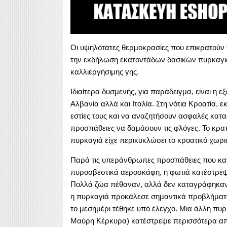
Οι υψηλότατες θερμοκρασίες που επικρατούν 
την εκδήλωση εκατοντάδων δασικών πυρκαγιώ
καλλιεργήσιμης γης.
Ιδιαίτερα δυσμενής, για παράδειγμα, είναι η 
Αλβανία αλλά και Ιταλία. Στη νότια Κροατία, 
εστίες τους και να αναζητήσουν ασφαλές κα
προσπάθειες να δαμάσουν τις φλόγες. Το κρατ
πυρκαγιά είχε περικυκλώσει το κροατικό χωριό
Παρά τις υπεράνθρωπες προσπάθειες που κατ
πυροσβεστικά αεροσκάφη, η φωτιά κατέστρεψε
Πολλά ζώα πέθαναν, αλλά δεν καταγράφηκαν ε
η πυρκαγιά προκάλεσε σημαντικά προβλήματα 
το μεσημέρι τέθηκε υπό έλεγχο. Μια άλλη πυρ
Μαύρη Κέρκυρα) κατέστρεψε περισσότερα απ