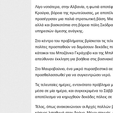
Λίγο νοτιότερα, στην Αλβανία, η φωτιά αποτ
Κρούγια, βόρεια της πρωτεύουσας, με αποτέλε
προσέγγισαν μια παλιά στρατιωτική βάση. Μι
αλλά και βοσκοτόπια στη βόρεια πόλη Σκόδ
υπηρεσιών άμεσης ανάγκης.
Στο κέντρο του προβλήματος βρίσκεται τις τελ
πολίτες προσπαθούν να δαμάσουν δεκάδες πύ
κάτοικοι του Μποζάνκο Γκράχοβο και της Μπιλέ
απεύθυναν έκκληση για βοήθεια στις βοσνιακέ
Στο Μαυροβούνιο, ένα μικρό πυροσβεστικό α
προσθαλασσωθεί για να συγκεντρώσει νερό.
Τις τελευταίες ημέρες, εντονότατο πρόβλημα με
μέσα σε μία ημέρα, και συγκεκριμένα το Σάβ
αποτέλεσμα να κηρυχθούν δεκάδες πόλεις σε
Τέλος, όπως ανακοινώνουν οι Αρχές πολλών β
κόσμος λιποθυμά στον δρόμο. Μέχρι στιγμής, 