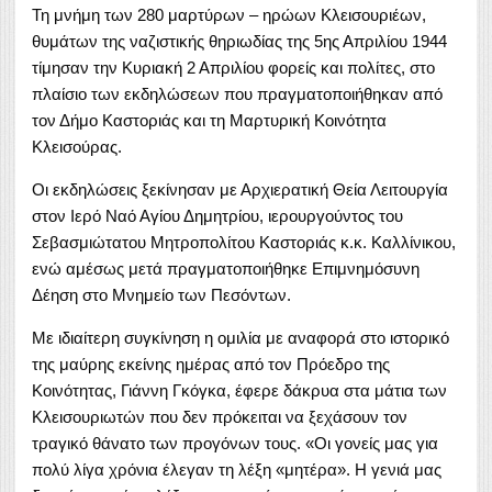
Τη μνήμη των 280 μαρτύρων – ηρώων Κλεισουριέων,
θυμάτων της ναζιστικής θηριωδίας της 5ης Απριλίου 1944
τίμησαν την Κυριακή 2 Απριλίου φορείς και πολίτες, στο
πλαίσιο των εκδηλώσεων που πραγματοποιήθηκαν από
τον Δήμο Καστοριάς και τη Μαρτυρική Κοινότητα
Κλεισούρας.
Οι εκδηλώσεις ξεκίνησαν με Αρχιερατική Θεία Λειτουργία
στον Ιερό Ναό Αγίου Δημητρίου, ιερουργούντος του
Σεβασμιώτατου Μητροπολίτου Καστοριάς κ.κ. Καλλίνικου,
ενώ αμέσως μετά πραγματοποιήθηκε Επιμνημόσυνη
Δέηση στο Μνημείο των Πεσόντων.
Με ιδιαίτερη συγκίνηση η ομιλία με αναφορά στο ιστορικό
της μαύρης εκείνης ημέρας από τον Πρόεδρο της
Κοινότητας, Γιάννη Γκόγκα, έφερε δάκρυα στα μάτια των
Κλεισουριωτών που δεν πρόκειται να ξεχάσουν τον
τραγικό θάνατο των προγόνων τους. «Οι γονείς μας για
πολύ λίγα χρόνια έλεγαν τη λέξη «μητέρα». Η γενιά μας