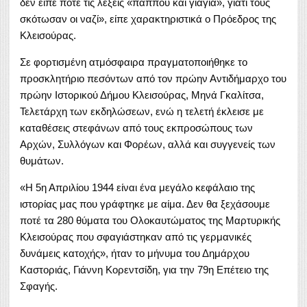
δεν είπε ποτέ τις λέξεις «παππού και γιαγιά», γιατί τους
σκότωσαν οι ναζί», είπε χαρακτηριστικά ο Πρόεδρος της
Κλεισούρας.
Σε φορτισμένη ατμόσφαιρα πραγματοποιήθηκε το
προσκλητήριο πεσόντων από τον πρώην Αντιδήμαρχο του
πρώην Ιστορικού Δήμου Κλεισούρας, Μηνά Γκαλίτσα,
Τελετάρχη των εκδηλώσεων, ενώ η τελετή έκλεισε με
καταθέσεις στεφάνων από τους εκπροσώπους των
Αρχών, Συλλόγων και Φορέων, αλλά και συγγενείς των
θυμάτων.
«Η 5η Απριλίου 1944 είναι ένα μεγάλο κεφάλαιο της
ιστορίας μας που γράφτηκε με αίμα. Δεν θα ξεχάσουμε
ποτέ τα 280 θύματα του Ολοκαυτώματος της Μαρτυρικής
Κλεισούρας που σφαγιάστηκαν από τις γερμανικές
δυνάμεις κατοχής», ήταν το μήνυμα του Δημάρχου
Καστοριάς, Γιάννη Κορεντσίδη, για την 79η Επέτειο της
Σφαγής.