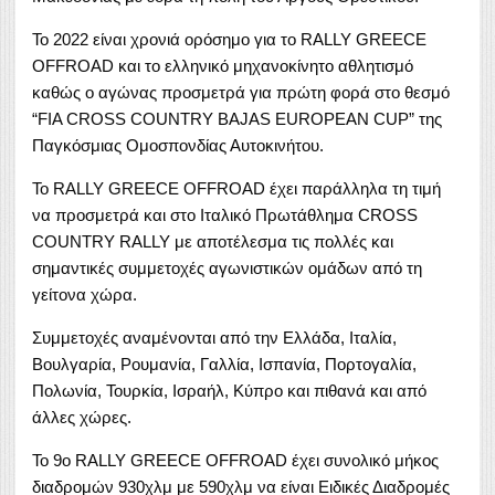
Το 2022 είναι χρονιά ορόσημο για το RALLY GREECE
OFFROAD και το ελληνικό μηχανοκίνητο αθλητισμό
καθώς ο αγώνας προσμετρά για πρώτη φορά στο θεσμό
“FIA CROSS COUNTRY BAJAS EUROPEAN CUP” της
Παγκόσμιας Ομοσπονδίας Αυτοκινήτου.
Το RALLY GREECE OFFROAD έχει παράλληλα τη τιμή
να προσμετρά και στο Ιταλικό Πρωτάθλημα CROSS
COUNTRY RALLY με αποτέλεσμα τις πολλές και
σημαντικές συμμετοχές αγωνιστικών ομάδων από τη
γείτονα χώρα.
Συμμετοχές αναμένονται από την Ελλάδα, Ιταλία,
Βουλγαρία, Ρουμανία, Γαλλία, Ισπανία, Πορτογαλία,
Πολωνία, Τουρκία, Ισραήλ, Κύπρο και πιθανά και από
άλλες χώρες.
Το 9ο RALLY GREECE OFFROAD έχει συνολικό μήκος
διαδρομών 930χλμ με 590χλμ να είναι Ειδικές Διαδρομές