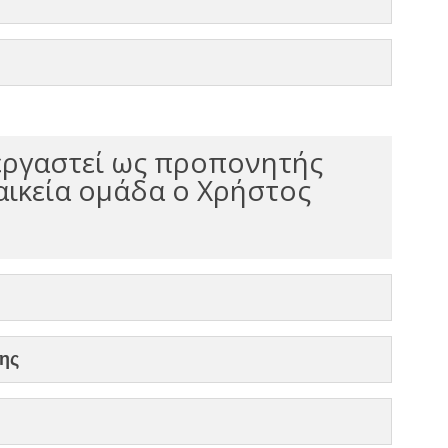
 εργαστεί ως προπονητής
αικεία ομάδα ο Χρήστος
ης