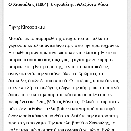
Ο Χιονούλης (1964). Σκηνοθέτης: Αλεξάντρ Ρόου
Πηγή: Kinopoisk.ru
Μοιάζει με το παραμύθι της σταχτοπούτας, αλλά τα
γεγονότα εκτυλίσσονται λίγο πριν από την πρωτοχρονιά.
Η σύνθεση των πρωταγωνιστών είναι κλασική: Η κακιά
μητριά, ο υποτακτικός σύζυγος, η αγαπημένη κόρη της
μητριάς και η θετή κόρη της, την οποία καταπιέζουν,
αναγκάζοντάς την να κάνει όλες τις βρώμικες και
δύσκολες δουλειές του σπιτιού. Ο πατέρας, υπακούοντας
στην εντολή της συζύγου, οδηγεί την κόρη του στο πυκνό
δάσος όπου και την παρατά, κάτι που σημαίνει ότι την
περιμένει εκεί ένας βέβαιος θάνατος. Τελικά το κορίτσι όχι
μόνο δεν πεθαίνει, αλλά βρίσκει και γαμπρό που φορά
έναν ωραίο κόκκινο μανδύα και διαθέτει την απαραίτητη
προίκα για το γάμο. Την κοπέλα βοηθά ο Χιονούλης, το
καλό παγωμένο στοιχειό του ρωσικού χειμώνα. Ενώ η