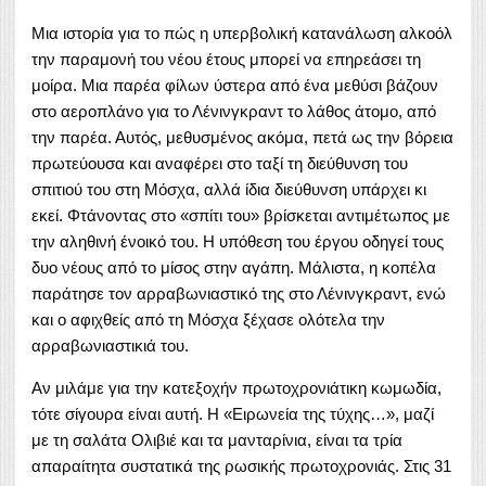
Μια ιστορία για το πώς η υπερβολική κατανάλωση αλκοόλ
την παραμονή του νέου έτους μπορεί να επηρεάσει τη
μοίρα. Μια παρέα φίλων ύστερα από ένα μεθύσι βάζουν
στο αεροπλάνο για το Λένινγκραντ το λάθος άτομο, από
την παρέα. Αυτός, μεθυσμένος ακόμα, πετά ως την βόρεια
πρωτεύουσα και αναφέρει στο ταξί τη διεύθυνση του
σπιτιού του στη Μόσχα, αλλά ίδια διεύθυνση υπάρχει κι
εκεί. Φτάνοντας στο «σπίτι του» βρίσκεται αντιμέτωπος με
την αληθινή ένοικό του. Η υπόθεση του έργου οδηγεί τους
δυο νέους από το μίσος στην αγάπη. Μάλιστα, η κοπέλα
παράτησε τον αρραβωνιαστικό της στο Λένινγκραντ, ενώ
και ο αφιχθείς από τη Μόσχα ξέχασε ολότελα την
αρραβωνιαστικιά του.
Αν μιλάμε για την κατεξοχήν πρωτοχρονιάτικη κωμωδία,
τότε σίγουρα είναι αυτή. Η «Ειρωνεία της τύχης…», μαζί
με τη σαλάτα Ολιβιέ και τα μανταρίνια, είναι τα τρία
απαραίτητα συστατικά της ρωσικής πρωτοχρονιάς. Στις 31