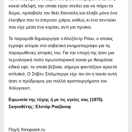
κακιά αδελφή, την οποία είχαν στείλει για να πάρει τα
δώρα, πρόσβαλε τον θείο Χιονούλη και έλαβε μόνο ένα
έλκηθρο που το έσερναν χοίροι, καθώς κι ένα σεντούκι
που είχε μέσα ένα κοράκι, αντί για προίκα.
Το παραμύθι δημιούργησε ο Αλεξάντρ Ρόου, ο οποίος
έγραψε ιστορία στο σοβιετικό κινηματογράφο για τις
παραμυθένιες ιστορίες του. Για την εποχή της ήταν μια
τεχνολογικά πολύ πρωτοποριακή ταινία με θαυμάσια
ειδικά εφέ, τα οποία βέβαια, σήμερα φαντάζουν αρκετά
απλοϊκά. Ο Στίβεν Σπίλμπεργκ είχε πει ότι η ταινία αυτή
ήταν ο πρόδρομος για πολλά αριστουργήματα του
Χόλυγουντ.
Ειρωνεία της τύχης ή με τις υγείες σας (1975).
Σκηνοθέτης: Ελντάρ Ριαζάνοφ
Πηγή: Kinopoisk.ru