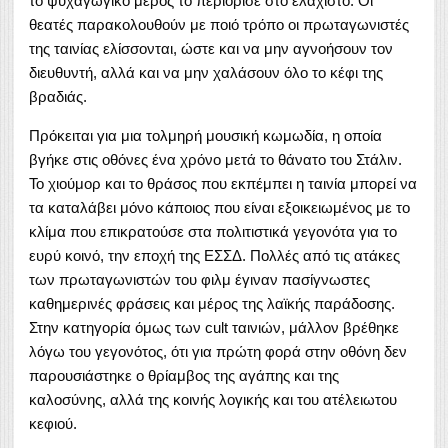
το ψυχαγωγικό μέρος το περιόρισε στο ελάχιστο. Οι
θεατές παρακολουθούν με ποιό τρόπο οι πρωταγωνιστές
της ταινίας ελίσσονται, ώστε και να μην αγνοήσουν τον
διευθυντή, αλλά και να μην χαλάσουν όλο το κέφι της
βραδιάς.
Πρόκειται για μια τολμηρή μουσική κωμωδία, η οποία
βγήκε στις οθόνες ένα χρόνο μετά το θάνατο του Στάλιν.
Το χιούμορ και το θράσος που εκπέμπει η ταινία μπορεί να
τα καταλάβει μόνο κάποιος που είναι εξοικειωμένος με το
κλίμα που επικρατούσε στα πολιτιστικά γεγονότα για το
ευρύ κοινό, την εποχή της ΕΣΣΔ. Πολλές από τις ατάκες
των πρωταγωνιστών του φιλμ έγιναν πασίγνωστες
καθημερινές φράσεις και μέρος της λαϊκής παράδοσης.
Στην κατηγορία όμως των cult ταινιών, μάλλον βρέθηκε
λόγω του γεγονότος, ότι για πρώτη φορά στην οθόνη δεν
παρουσιάστηκε ο θρίαμβος της αγάπης και της
καλοσύνης, αλλά της κοινής λογικής και του ατέλειωτου
κεφιού.