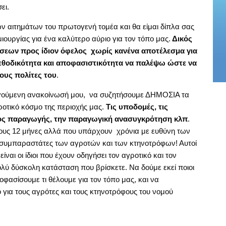
ει.
 αιτημάτων του πρωτογενή τομέα και θα είμαι δίπλα σας
υργίας για ένα καλύτερο αύριο για τον τόπο μας.
Δικός
ώσεων προς ίδιον όφελος χωρίς κανένα αποτέλεσμα για
μεθοδικότητα και αποφασιστικότητα να παλέψω ώστε να
τους πολίτες του
.
ηγούμενη ανακοίνωσή μου, να συζητήσουμε ΔΗΜΟΣΙΑ τα
ροτικό κόσμο της περιοχής μας.
Τις υποδομές, τις
τος παραγωγής, την παραγωγική ανασυγκρότηση κλπ
.
ους 12 μήνες αλλά που υπάρχουν χρόνια με ευθύνη των
 συμπαραστάτες των αγροτών και των κτηνοτρόφων! Αυτοί
ίναι οι ίδιοι που έχουν οδηγήσει τον αγροτικό και τον
λύ δύσκολη κατάσταση που βρίσκετε. Να δούμε εκεί ποιοι
ασίσουμε τι θέλουμε για τον τόπο μας, και να
για τους αγρότες και τους κτηνοτρόφους του νομού