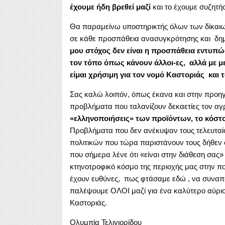
έχουμε ήδη βρεθεί μαζί
και το έχουμε συζητήσ
Θα παραμείνω υποστηρικτής όλων των δίκαιων
σε κάθε προσπάθεια ανασυγκρότησης και δημιο
μου στόχος δεν είναι η προσπάθεια εντυπ
τον τόπο όπως κάνουν άλλοι-ες, αλλά με 
είμαι χρήσιμη για τον νομό Καστοριάς και 
Σας καλώ λοιπόν, όπως έκανα και στην προ
προβλήματα που ταλανίζουν δεκαετίες τον αγ
«ελληνοποιήσεις» των προϊόντων, το κόσ
Προβλήματα που δεν ανέκυψαν τους τελευταί
πολιτικών που τώρα παριστάνουν τους δήθεν
που σήμερα λένε ότι «είναι στην διάθεση σας» ε
κτηνοτροφικό κόσμο της περιοχής μας στην πο
έχουν ευθύνες, πως φτάσαμε εδώ , να συναποφ
παλέψουμε ΟΛΟΙ μαζί για ένα καλύτερο αύριο 
Καστοριάς.
Ολυμπία Τελιγιορίδου