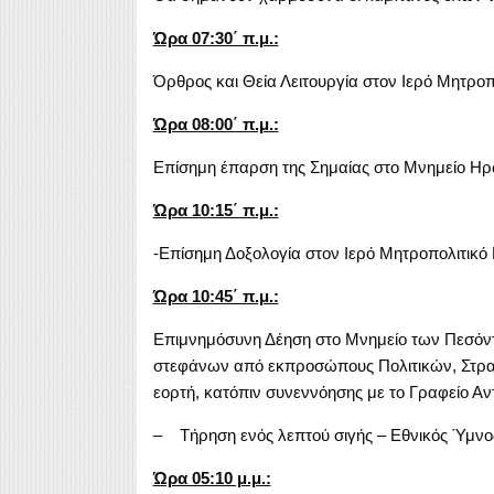
Ώρα 07:30΄ π.μ.:
Όρθρος και Θεία Λειτουργία στον Ιερό Μητροπ
Ώρα 08:00΄ π.μ.:
Επίσημη έπαρση της Σημαίας στο Μνημείο Η
Ώρα 10:15΄ π.μ.:
-Επίσημη Δοξολογία στον Ιερό Μητροπολιτικό
Ώρα 10:45΄ π.μ.:
Επιμνημόσυνη Δέηση στο Μνημείο των Πεσό
στεφάνων από εκπροσώπους Πολιτικών, Στρατι
εορτή, κατόπιν συνεννόησης με το Γραφείο Αν
– Τήρηση ενός λεπτού σιγής – Εθνικός Ύμνο
Ώρα 05:10 μ.μ.: