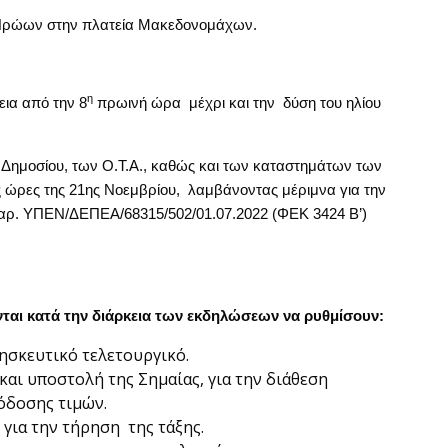
 Ηρώων στην πλατεία Μακεδονομάχων.
η
εια από την 8
πρωινή ώρα μέχρι και την δύση του ηλίου
ημοσίου, των Ο.Τ.Α., καθώς και των καταστημάτων των
ς ώρες της 21ης Νοεμβρίου, λαμβάνοντας μέριμνα για την
 αρ. ΥΠΕΝ/ΔΕΠΕΑ/68315/502/01.07.2022 (ΦΕΚ 3424 Β’)
ται κατά την διάρκεια των εκδηλώσεων να ρυθμίσουν:
ησκευτικό τελετουργικό.
αι υποστολή της Σημαίας, για την διάθεση
όδοσης τιμών.
για την τήρηση της τάξης.