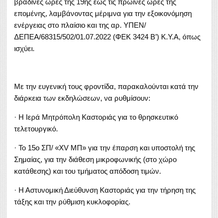
βραδινές ώρες της 19ης έως τις πρωινές ώρες της
επομένης, λαμβάνοντας μέριμνα για την εξοικονόμηση
ενέργειας στο πλαίσιο και της αρ. ΥΠΕΝ/
ΔΕΠΕΑ/68315/502/01.07.2022 (ΦΕΚ 3424 Β’) Κ.Υ.Α, όπως
ισχύει.
Με την ευγενική τους φροντίδα, παρακαλούνται κατά την
διάρκεια των εκδηλώσεων, να ρυθμίσουν:
· Η Ιερά Μητρόπολη Καστοριάς για το θρησκευτικό
τελετουργικό.
· Το 15ο ΣΠ/ «XV ΜΠ» για την έπαρση και υποστολή της
Σημαίας, για την διάθεση μικροφωνικής (στο χώρο
κατάθεσης) και του τμήματος απόδοση τιμών.
· Η Αστυνομική Διεύθυνση Καστοριάς για την τήρηση της
τάξης και την ρύθμιση κυκλοφορίας.