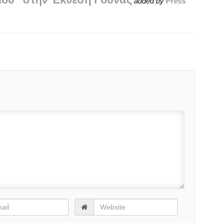
added by
Press