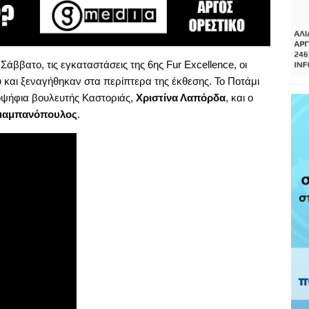
Σάββατο, τις εγκαταστάσεις της
6ης Fur Excellence
, οι
υ και ξεναγήθηκαν στα περίπτερα της έκθεσης. Το Ποτάμι
οψήφια βουλευτής Καστοριάς,
Χριστίνα Λαπόρδα
, και ο
ιαμπανόπουλος
.