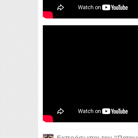
Εκπρόσωποι του “Ποταμι