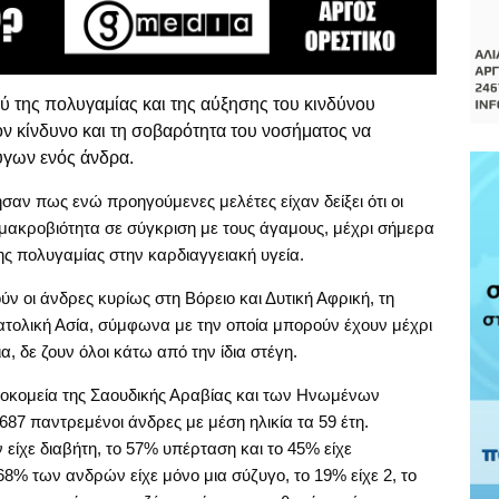
ξύ της πολυγαμίας και της αύξησης του κινδύνου
ον κίνδυνο και τη σοβαρότητα του νοσήματος να
ύγων ενός άνδρα.
σαν πως ενώ προηγούμενες μελέτες είχαν δείξει ότι οι
 μακροβιότητα σε σύγκριση με τους άγαμους, μέχρι σήμερα
της πολυγαμίας στην καρδιαγγειακή υγεία.
ν οι άνδρες κυρίως στη Βόρειο και Δυτική Αφρική, τη
ατολική Ασία, σύμφωνα με την οποία μπορούν έχουν μέχρι
α, δε ζουν όλοι κάτω από την ίδια στέγη.
σοκομεία της Σαουδικής Αραβίας και των Ηνωμένων
87 παντρεμένοι άνδρες με μέση ηλικία τα 59 έτη.
ίχε διαβήτη, το 57% υπέρταση και το 45% είχε
68% των ανδρών είχε μόνο μια σύζυγο, το 19% είχε 2, το