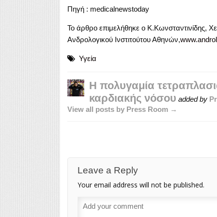
Πηγή : medicalnewstoday
Το άρθρο επιμελήθηκε ο Κ.Κωνσταντινίδης, Χ
Ανδρολογικού Ινστιτούτου Αθηνών,
www.androl
Υγεία
Η πολυγαμία τετραπλασιά
καρδιακής νόσου
added by
P
View all posts by Press Room →
Leave a Reply
Your email address will not be published.