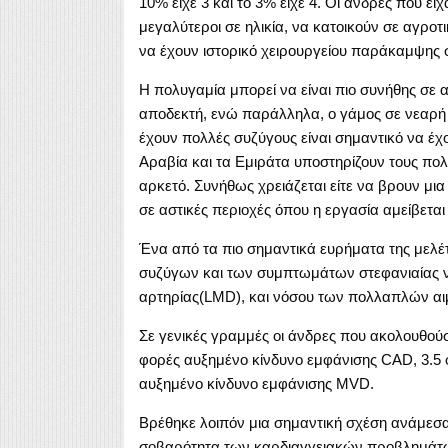
10% είχε 3 και το 3% είχε 4. Οι άνδρες που εί
μεγαλύτεροι σε ηλικία, να κατοικούν σε αγροτ
να έχουν ιστορικό χειρουργείου παράκαμψης 
Η πολυγαμία μπορεί να είναι πιο συνήθης σε αγ
αποδεκτή, ενώ παράλληλα, ο γάμος σε νεαρή η
έχουν πολλές συζύγους είναι σημαντικό να έχ
Αραβία και τα Εμιράτα υποστηρίζουν τους πολ
αρκετό. Συνήθως χρειάζεται είτε να βρουν μια
σε αστικές περιοχές όπου η εργασία αμείβεται
Ένα από τα πιο σημαντικά ευρήματα της μελέτ
συζύγων και των συμπτωμάτων στεφανιαίας νό
αρτηρίας(LMD), και νόσου των πολλαπλών α
Σε γενικές γραμμές οι άνδρες που ακολουθού
φορές αυξημένο κίνδυνο εμφάνισης CAD, 3.5 
αυξημένο κίνδυνο εμφάνισης MVD.
Βρέθηκε λοιπόν μια σημαντική σχέση ανάμεσα 
σοβαρότητα των καρδιαγγειακών προβλημάτων.