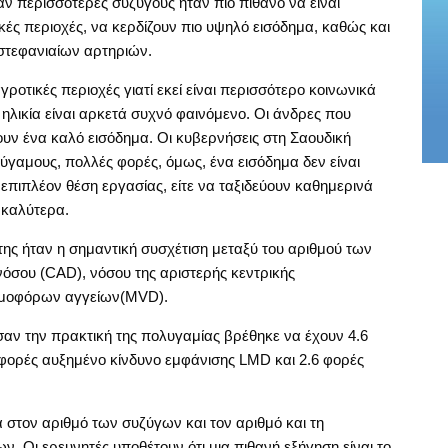
χαν περισσότερες συζύγους ήταν πιο πιθανό να είναι
ικές περιοχές, να κερδίζουν πιο υψηλό εισόδημα, καθώς και
στεφανιαίων αρτηριών.
ροτικές περιοχές γιατί εκεί είναι περισσότερο κοινωνικά
λικία είναι αρκετά συχνό φαινόμενο. Οι άνδρες που
ουν ένα καλό εισόδημα. Οι κυβερνήσεις στη Σαουδική
ύγαμους, πολλές φορές, όμως, ένα εισόδημα δεν είναι
 επιπλέον θέση εργασίας, είτε να ταξιδεύουν καθημερινά
 καλύτερα.
ης ήταν η σημαντική συσχέτιση μεταξύ του αριθμού των
σου (CAD), νόσου της αριστερής κεντρικής
ιμοφόρων αγγείων(MVD).
σαν την πρακτική της πολυγαμίας βρέθηκε να έχουν 4.6
φορές αυξημένο κίνδυνο εμφάνισης LMD και 2.6 φορές
στον αριθμό των συζύγων και τον αριθμό και τη
 Οι ερευνητές υποθέτουν ότι μια πιθανή εξήγηση είναι το