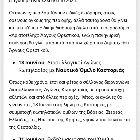
Παγκόσμιο Κύπελλο για το 2024.
Οι αγώνες περιλαμβάνουν ειδικές διαδρομές στους
ορεινούς όγκους της περιοχής, αλλά ταυτόχρονα θα γίνει
και μια «Υπέρ Ειδική» διαδρομή δίπλα από το αεροδρόμιο
«Αριστοτέλης» Άργους Ορεστικού, ενώ η πανηγυρική
εκκίνηση θα γίνει μπροστά από τον χώρο του Δημαρχείου
Άργους Ορεστικού.
18 Ιουνίου
,
Διασυλλογικοί Αγώνες
Κωπηλασίας με
Ναυτικό Όμιλο Καστοριάς
Όπως κάθε χρόνο, έτσι και φέτος ο σύλλογος διοργανώνει
Διασυλλογικούς Αγώνες Κωπηλασίας με τη συμμετοχή
αθλητών και από άλλες περιοχές. Φέτος, οι αγώνες θα
γίνουν στις 18 Ιουνίου στη λίμνη της Καστοριάς με
συμμετοχή κωπηλατικών ομίλων της Βόρειας, Στερεάς
Ελλάδας, της Ηπείρου, της Κρήτης, νησιών του Ιουνίου και
της Θεσσαλίας.
21 Ιουνίου,
Εκδηλώσεις από τον
Όμιλο