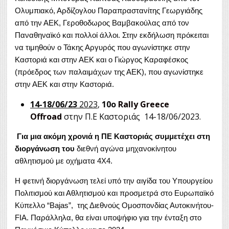
Ολυμπιακό, Αρδίζογλου Παραπραστανίτης Γεωργιάδης
από την ΑΕΚ, Γεροθοδωρος Βαμβακούλας από τον
Παναθηναϊκό και πολλοί άλλοι. Στην εκδήλωση πρόκειται
να τιμηθούν ο Τάκης Αργυρός που αγωνίστηκε στην
Καστοριά και στην ΑΕΚ και ο Γιώργος Καραφέσκος
(πρόεδρος των παλαιμάχων της ΑΕΚ), που αγωνίστηκε
στην ΑΕΚ και στην Καστοριά.
14-18/06/23
2023
,
10
ο
Rally Greece
Offroad
στην Π.Ε Καστοριάς 14-18/06/2023.
Για μια ακόμη χρονιά η ΠΕ Καστοριάς συμμετέχει στη
διοργάνωση του
διεθνή αγώνα μηχανοκίνητου
αθλητισμού με οχήματα 4Χ4.
Η φετινή διοργάνωση τελεί υπό την αιγίδα του Υπουργείου
Πολιτισμού και Αθλητισμού και προσμετρά στο Ευρωπαϊκό
Κύπελλο “Bajas”, της Διεθνούς Ομοσπονδίας Αυτοκινήτου-
FIA. Παράλληλα, θα είναι υποψήφιο για την ένταξη στο