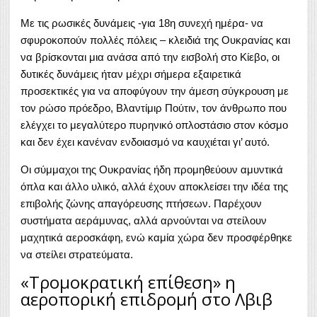
Με τις ρωσικές δυνάμεις -για 18η συνεχή ημέρα- να
σφυροκοπούν πολλές πόλεις – κλειδιά της Ουκρανίας και
να βρίσκονται μια ανάσα από την εισβολή στο Κίεβο, οι
δυτικές δυνάμεις ήταν μέχρι σήμερα εξαιρετικά
προσεκτικές για να αποφύγουν την άμεση σύγκρουση με
τον ρώσο πρόεδρο, Βλαντίμιρ Πούτιν, τον άνθρωπο που
ελέγχει το μεγαλύτερο πυρηνικό οπλοστάσιο στον κόσμο
και δεν έχει κανέναν ενδοιασμό να καυχιέται γι’ αυτό.
Οι σύμμαχοι της Ουκρανίας ήδη προμηθεύουν αμυντικά
όπλα και άλλο υλικό, αλλά έχουν αποκλείσει την ιδέα της
επιβολής ζώνης απαγόρευσης πτήσεων. Παρέχουν
συστήματα αεράμυνας, αλλά αρνούνται να στείλουν
μαχητικά αεροσκάφη, ενώ καμία χώρα δεν προσφέρθηκε
να στείλει στρατεύματα.
«Τρομοκρατική επίθεση» η
αεροπορική επιδρομή στο Λβιβ