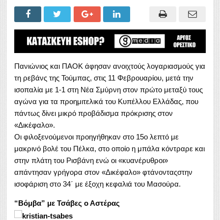
Πανιώνιος και ΠΑΟΚ άφησαν ανοιχτούς λογαριασμούς για
τη ρεβάνς της Τούμπας, στις 11 Φεβρουαρίου, μετά την
ισοπαλία με 1-1 στη Νέα Σμύρνη στον πρώτο μεταξύ τους
αγώνα για τα προημιτελικά του Κυπέλλου Ελλάδας, που
πάντως δίνει μικρό προβάδισμα πρόκρισης στον
«Δικέφαλο».
Oι φιλοξενούμενοι προηγήθηκαν στο 15ο λεπτό με
μακρινό βολέ του Πέλκα, στο οποίο η μπάλα κόντραρε και
στην πλάτη του Ρισβάνη ενώ οι «κυανέρυθροι»
απάντησαν γρήγορα στον «Δικέφαλο» φτάνονταςστην
ισοφάριση στο 34΄ με έξοχη κεφαλιά του Μασούρα.
“Βόμβα” με Τσάβες ο Αστέρας