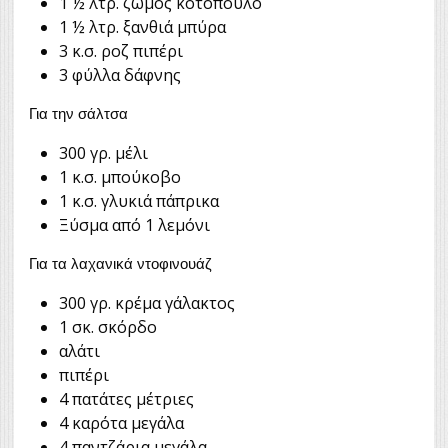
1 ½ λτρ. ζωμός κοτόπουλο
1 ½ λτρ. ξανθιά μπύρα
3 κ.σ. ρoζ πιπέρι
3 φύλλα δάφνης
Για την σάλτσα
300 γρ. μέλι
1 κ.σ. μπούκοβο
1 κ.σ. γλυκιά πάπρικα
Ξύσμα από 1 λεμόνι
Για τα λαχανικά ντοφινουάζ
300 γρ. κρέμα γάλακτος
1 σκ. σκόρδο
αλάτι
πιπέρι
4 πατάτες μέτριες
4 καρότα μεγάλα
4 παντζάρια μεγάλα