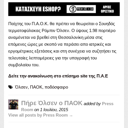
Παίχτης του Π.Α.Ο.Κ. θα πρέπει να θεωρείται ο Σουηδός
τερματοφύλακας Ρόμπιν Όλσεν. Ο ύψους 1.98 πορτιέρο
αναμένεται να βρεθεί στη Θεσσαλονίκη μέσα στις
επόμενες ώρες με σκοπό να περάσει απο ιατρικές και
εργομέτρικες εξετάσεις και στη συνέχεια να συζητήσει τις
τελευταίες λεπτομέρειες για την υπογραφή του
συμβολαίου του.
Δείτε την ανακοίνωση στο επίσημο site της Π.Α.Ε
Όλσεν
,
ΠΑΟΚ
,
ποδόσφαιρο
Πήρε Όλσεν ο ΠΑΟΚ
added by
Press
Room
on
1 Ιουλίου, 2015
View all posts by Press Room →