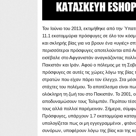
Τον Ιούνιο του 2013, εκτιμήθηκε από την Ύπ
11.1 εκατομμύρια πρόσφυγες σε όλο τον κόσμ
και σκληρής βίας για να βρουν ένα «υγιές» σπιτι
περισσότεροι πρόσφυγες αποτελούνται από Αφ
εισέβαλε στο Αφγανιστάν αναγκάζοντας πολλο
Πακιστάν και Ιράν. Αφού ο πόλεμος με τη Σοβ
πρόσφυγες σε αυτές τις χώρες λόγω της βίας
στρατών που είχαν πάρει τον έλεγχο. Στα μέσα
στάχτες του πολέμου. Το αποτέλεσμα είναι πω
ολόκληρη τη ζωή του στο Πακιστάν. Το 2001,
αποδυναμώσουν τους Ταλιμπάν. Περίπου τέσ
τους αλλά πολλοί παρέμειναν. Σήμερα, σύμφω
Πρόσφυγες, υπάρχουν 1.7 εκατομμύρια καταγ
υπολογίζεται πως οι μη εγγεγραμμένοι , φτάνο
συνόρων, υποφέρουν λόγω της βίας και της κ