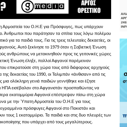
ατη Αρμοστεία του Ο.Η.Ε για Πρόσφυγες, πως υπάρχουν
ο. Άνθρωποι που παράτησαν τα σπίτια τους λόγω πολέμου
κό για τα παιδιά τους. Για τις τρεις τελευταίες δεκαετίες, οι
γανούς. Αυτό ξεκίνησε το 1979 όταν η Σοβιετική Ένωση
ύς ανθρώπους να μετακινηθούν προς τις γειτονικές χώρες
ιετική Ένωση έληξε, πολλοί Αφγανοί παρέμειναν
 που επικρατούσε στη χώρα τους από διάφορους αρχηγούς
 της δεκαετίας του 1990, οι Ταλιμπάν «άνθισαν» από τις
ς μια ολόκληρη γενιά παιδιών γεννήθηκε και έζησε
 οι ΗΠΑ εισέβαλαν στο Αφγανιστάν προσπαθώντας να
σερα εκατομμύρια Αφγανοί επέστρεψαν πίσω στη χώρα
να με την Ύπατη Αρμοστεία του Ο.Η.Ε για τους
εγραμμένοι πρόσφυγες Αφγανοί στο Πακιστάν και
υν τους 1 εκατομμύριο. Τα παιδιά και στις δυο πλευρές των
ακοποίησης που υπάρχει από τους μεγαλύτερους.