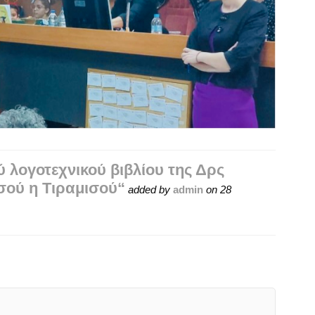
 λογοτεχνικού βιβλίου της Δρς
ού η Τιραμισού“
added by
admin
on
28