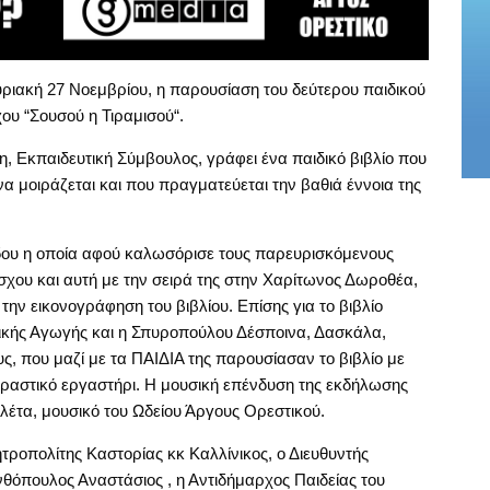
ριακή 27 Νοεμβρίου, η παρουσίαση του δεύτερου παιδικού
ου “Σουσού η Τιραμισού“.
η, Εκπαιδευτική Σύμβουλος, γράφει ένα παιδικό βιβλίο που
να μοιράζεται και που πραγματεύεται την βαθιά έννοια της
δου η οποία αφού καλωσόρισε τους παρευρισκόμενους
ου και αυτή με την σειρά της στην Χαρίτωνος Δωροθέα,
ην εικονογράφηση του βιβλίου. Επίσης για το βιβλίο
δικής Αγωγής και η Σπυροπούλου Δέσποινα, Δασκάλα,
ς, που μαζί με τα ΠΑΙΔΙΑ της παρουσίασαν το βιβλίο με
δραστικό εργαστήρι. Η μουσική επένδυση της εκδήλωσης
έτα, μουσικό του Ωδείου Άργους Ορεστικού.
ροπολίτης Καστορίας κκ Καλλίνικος, ο Διευθυντής
όπουλος Αναστάσιος , η Αντιδήμαρχος Παιδείας του