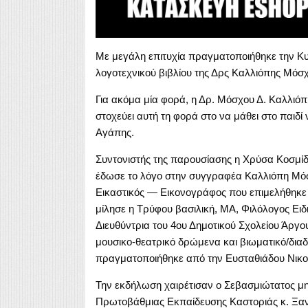
Με μεγάλη επιτυχία πραγματοποιήθηκε την Κυ
λογοτεχνικού βιβλίου της Δρς Καλλιόπης Μόσχ
Για ακόμα μία φορά, η Δρ. Μόσχου Δ. Καλλιόπ
στοχεύει αυτή τη φορά στο να μάθει στο παιδί 
Αγάπης.
Συντονιστής της παρουσίασης η Χρύσα Κοσμί
έδωσε το λόγο στην συγγραφέα Καλλιόπη Μόσχ
Εικαστικός — Εικονογράφος που επιμελήθηκε τ
μίλησε η Τρύφου βασιλική, ΜΑ, Φιλόλογος Ει
Διευθύντρια του 4ου Δημοτικού Σχολείου Άργου
μουσικο-θεατρικό δρώμενα και βιωματικό/δια
πραγματοποιήθηκε από την Ευσταθιάδου Νικολ
Την εκδήλωση χαιρέτισαν ο Σεβασμιώτατος μητ
Πρωτοβάθμιας Εκπαίδευσης Καστοριάς κ. Ξανθ