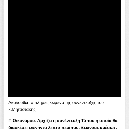
Ακολουθεί το πλήρες κείμενο της συνέντευξης του
κ.Μητσοτάκης:
Γ. Οικονόμου: Αρχίζει η συνέντευξη Τύπου η οποία θα
διαρκέσει ενενήντα λεπτά περίπου. Ξεκινάμε αμέσως,