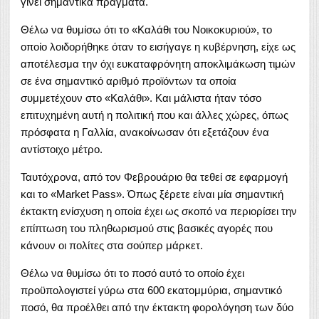
γίνει σημαντικά πράγματα.
Θέλω να θυμίσω ότι το «Καλάθι του Νοικοκυριού», το
οποίο λοιδορήθηκε όταν το εισήγαγε η κυβέρνηση, είχε ως
αποτέλεσμα την όχι ευκαταφρόνητη αποκλιμάκωση τιμών
σε ένα σημαντικό αριθμό προϊόντων τα οποία
συμμετέχουν στο «Καλάθι». Και μάλιστα ήταν τόσο
επιτυχημένη αυτή η πολιτική που και άλλες χώρες, όπως
πρόσφατα η Γαλλία, ανακοίνωσαν ότι εξετάζουν ένα
αντίστοιχο μέτρο.
Ταυτόχρονα, από τον Φεβρουάριο θα τεθεί σε εφαρμογή
και το «Market Pass». Όπως ξέρετε είναι μία σημαντική
έκτακτη ενίσχυση η οποία έχει ως σκοπό να περιορίσει την
επίπτωση του πληθωρισμού στις βασικές αγορές που
κάνουν οι πολίτες στα σούπερ μάρκετ.
Θέλω να θυμίσω ότι το ποσό αυτό το οποίο έχει
προϋπολογιστεί γύρω στα 600 εκατομμύρια, σημαντικό
ποσό, θα προέλθει από την έκτακτη φορολόγηση των δύο