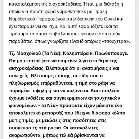
καταπολέμηση της αισχροκέρδειας. Ήταν μια διάταξη η
οποία για πρώτη φορά νομοθετήθηκε με Πράξη
Νομοθετικού Περιεχομένου στην διάρκεια του Covid και
έχει παραμείνει σε ισχύ. Και αυτή εφαρμόζεται και τα
πρόστιμα τα οποία επιβάλλονται, εφόσον εντοπιστούν
παραβάτες, όπως γνωρίζετε είναι ιδιαιτέρως «τσουχτερά».
Τζ. Μοσχολιού (Τα Νέα): Καλησπέρα κ. Πρωθυπουργέ.
Θα μου επιτρέψετε να επιμείνω λίγο στο θέμα της
αισχροκέρδειας. Βλέπουμε ότι οι ανατιμήσεις είναι
συνεχείς. Βλέπουμε, επίσης, σε είδη που ο
πληθωρισμός επιβραδύνεται, η τιμή στο ράφι να
παραμένει υψηλή ή και να αυξάνεται. Και επιπλέον
έχουμε ενδείξεις και συγκεκριμένων ανησυχητικών
φαινομένων. «Τα Νέα» πρόσφατα είχαν μάλιστα ένα
αποκαλυπτικό ρεπορτάζ που έδειχνε διάφορα κόλπα
με τις τιμές, με μειώσεις στις ποσότητες στις
συσκευασίες στα ράφια. Οι καταναλωτές
αναρωτιούνται μήπως τελικά βρίσκονται να