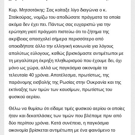
Κυρ. Μητσοτάκης: Σας κοίταξε λίγο διαγώνια ο κ.
Σταϊκούρας, νομίζω του αποδώσατε πράγματα τα οποία
ακόμα δεν έχει πει. Πάντως σας ευχαριστώ για την
ερώτηση γιατί πράγματι πιστεύω ότι το ζήτημα της
ακρίβειας απασχολεί σήμερα περισσότερο από
οποιοδήποτε άλλο την ελληνική κοινωνία για λόγους
απολύτως εύλογους, καθώς βρισκόμαστε αντιμέτωποι με
τη μεγαλύτερη έκρηξη πληθωρισμού που έχουμε δει, όχι
μόνο ως χώρα, αλλά ως παγκόσμια οικονομία τα
τελευταία 40 χρόνια. Αποτέλεσμα, πρωτίστως, της
παράνομης εισβολής της Ρωσίας στην Ουκρανία και της
εκτίναξης των τιμών των καυσίμων, πρωτίστως του
φυσικού αερίου.
Θέλω να θυμίσω ότι είδαμε τιμές φυσικού αερίου οι οποίες
ήταν και δεκαπλάσιες των τιμών που βλέπαμε πριν από
δύο περίπου χρόνια. Κατά συνέπεια, η παγκόσμια
οικονομία βρίσκεται αντιμέτωπη με ένα φαινόμενο το