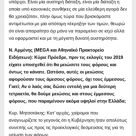
υπάρχει. Είναι μία αυστηρή διάταξη, είναι μία διάταξη η
οποία υπό κανονικές συνθήκες σε μία ελεύθερη αγορά δεν
θα χρειαζόταν, πλην όμως τώρα που βρισκόμαστε
αντιμέτωποι με μία απότομη «έκρηξη» των τιμών, θεωρώ
ότι είναι απαραίτητο όχι μόνο να παραμείνει σε ισχύ αλλά
να εφαρμοστεί και με τη μέγιστη δυνατή αυστηρότητα.
Ν. Αρμένης (MEGA και Αθηναϊκό Πρακτορείο
Ειδήσεων): Κύριε Πρόεδρε, πριν τις εκλογές του 2019
είχατε υποσχεθεί ότι θα μειώσετε τους φόρους και
όντως το κάνατε. Ωστόσο, αυτές οι μειώσεις
αφορούσαν τους άμεσους φόρους, όχι τους έμμεσους.
Γιατί; Αν ο λαός σας δώσει εντολή για μια δεύτερη
τετραετία, θα δούμε μειώσεις και στους έμμεσους
φόρους, που παραμένουν ακόμα υψηλοί στην Ελλάδα;
Κυρ. Μητσοτάκης: Κατ’ αρχάς, χαίρομαι που
αναγνωρίζετε το γεγονός ότι η Κυβέρνηση ήταν απολύτως
συνεπής ως προς τις προεκλογικές δεσμεύσεις της για τη
μείωση των φόρων.