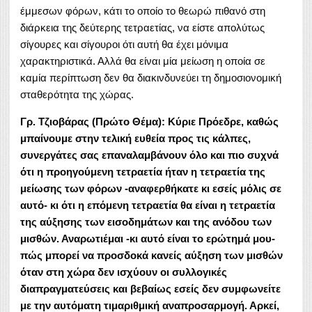
έμμεσων φόρων, κάτι το οποίο το θεωρώ πιθανό στη
διάρκεια της δεύτερης τετραετίας, να είστε απολύτως
σίγουρες και σίγουροι ότι αυτή θα έχει μόνιμα
χαρακτηριστικά. Αλλά θα είναι μία μείωση η οποία σε
καμία περίπτωση δεν θα διακινδυνεύει τη δημοσιονομική
σταθερότητα της χώρας.
Γρ. Τζιοβάρας (Πρώτο Θέμα): Κύριε Πρόεδρε, καθώς
μπαίνουμε στην τελική ευθεία προς τις κάλπες,
συνεργάτες σας επαναλαμβάνουν όλο και πιο συχνά
ότι η προηγούμενη τετραετία ήταν η τετραετία της
μείωσης των φόρων -αναφερθήκατε κι εσείς μόλις σε
αυτό- κι ότι η επόμενη τετραετία θα είναι η τετραετία
της αύξησης των εισοδημάτων και της ανόδου των
μισθών. Αναρωτιέμαι -κι αυτό είναι το ερώτημά μου-
πώς μπορεί να προσδοκά κανείς αύξηση των μισθών
όταν στη χώρα δεν ισχύουν οι συλλογικές
διαπραγματεύσεις και βεβαίως εσείς δεν συμφωνείτε
με την αυτόματη τιμαριθμική αναπροσαρμογή. Αρκεί,