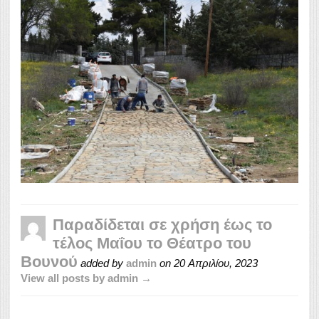
Παραδίδεται σε χρήση έως το
τέλος Μαΐου το Θέατρο του
Βουνού
added by
admin
on
20 Απριλίου, 2023
View all posts by admin →