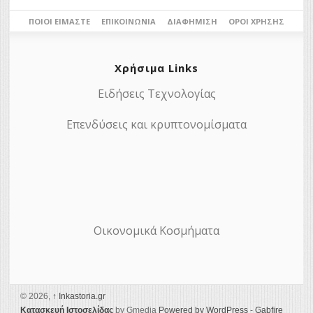
ΠΟΙΟΙ ΕΊΜΑΣΤΕ
ΕΠΙΚΟΙΝΩΝΊΑ
ΔΙΑΦΉΜΙΣΗ
ΌΡΟΙ ΧΡΉΣΗΣ
Χρήσιμα Links
Ειδήσεις Τεχνολογίας
Επενδύσεις και κρυπτονομίσματα
Οικονομικά Κοσμήματα
© 2026,
↑
Ιnkastoria.gr
Κατασκευή Ιστοσελίδας
by Gmedia
Powered by WordPress
-
Gabfire