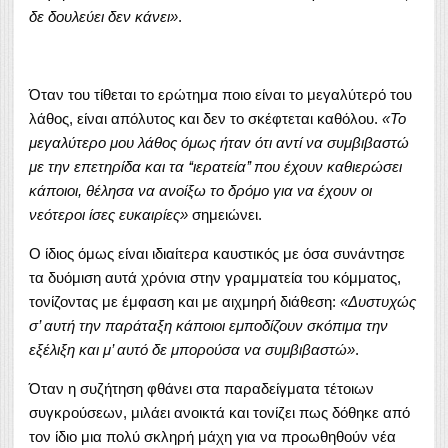
δε δουλεύει δεν κάνει»
.
Όταν του τίθεται το ερώτημα ποιο είναι το μεγαλύτερό του
λάθος, είναι απόλυτος και δεν το σκέφτεται καθόλου.
«Το
μεγαλύτερο μου λάθος όμως ήταν ότι αντί να συμβιβαστώ
με την επετηρίδα και τα ‘‘ιερατεία’’ που έχουν καθιερώσει
κάποιοι, θέλησα να ανοίξω το δρόμο για να έχουν οι
νεότεροι ίσες ευκαιρίες»
σημειώνει.
Ο ίδιος όμως είναι ιδιαίτερα καυστικός με όσα συνάντησε
τα δυόμιση αυτά χρόνια στην γραμματεία του κόμματος,
τονίζοντας με έμφαση και με αιχμηρή διάθεση:
«Δυστυχώς
σ’ αυτή την παράταξη κάποιοι εμποδίζουν σκόπιμα την
εξέλιξη και μ’ αυτό δε μπορούσα να συμβιβαστώ»
.
Όταν η συζήτηση φθάνει στα παραδείγματα τέτοιων
συγκρούσεων, μιλάει ανοικτά και τονίζει πως δόθηκε από
τον ίδιο μια πολύ σκληρή μάχη για να προωθηθούν νέα