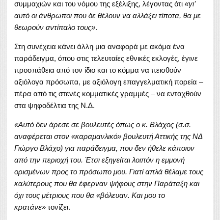
συμμαχιών και του νόμου της εξέλιξης, λέγοντας ότι
«γι’
αυτό οι άνθρωποι που δε θέλουν να αλλάξει τίποτα, θα με
θεωρούν αντίπαλο τους»
.
Στη συνέχεια κάνει άλλη μια αναφορά με ακόμα ένα
παράδειγμα, όπου στις τελευταίες εθνικές εκλογές, έγινε
προσπάθεια από τον ίδιο και το κόμμα να πεισθούν
αξιόλογα πρόσωπα, με αξιόλογη επαγγελματική πορεία –
πέρα από τις στενές κομματικές γραμμές – να ενταχθούν
στα ψηφοδέλτια της Ν.Δ.
«Αυτό δεν άρεσε σε βουλευτές όπως ο κ. Βλάχος (σ.σ.
αναφέρεται στον «καραμανλικό» βουλευτή Αττικής της ΝΔ
Γιώργο Βλάχο) για παράδειγμα, που δεν ήθελε κάποιον
από την περιοχή του. Έτσι εξηγείται λοιπόν η εμμονή
ορισμένων προς το πρόσωπο μου. Γιατί απλά θέλαμε τους
καλύτερους που θα έφερναν ψήφους στην Παράταξη και
όχι τους μέτριους που θα «βόλευαν. Και μου το
κρατάνε»
τονίζει.