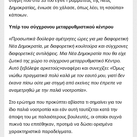
στιγμή που στα 33 του έγινε Γραμματέας της Νέας
Δημοκρατίας, ένιωσε ότι χάλασε, όπως λέει, τη «σούπα»
κάποιων.
Υπέρ του σύγχρονου μεταρρυθμιστικού κέντρου
«Προσωπικά δούλεψα αμέτρητες ώρες για μια διαφορετική
Νέα Δημοκρατία, με διαφορετική κουλτούρα και σύγχρονες
διαφορετικές αντιλήψεις. Μια Νέα Δημοκρατία που θα είχε
ζωτικό της χώρο το σύγχρονο μεταρρυθμιστικό Κέντρο.
Αυτό ξεβόλεψε αρκετούς»
αναφέρει και συνεχίζει:
«Όμως
νιώθω πραγματικά πολύ καλά με τον εαυτό μου, γιατί δεν
έκανα πίσω ούτε μια στιγμή από εκείνες που έπρεπε να
αναμετρηθώ με την παλιά νοοτροπία»
.
Στο ερώτημα που προκύπτει αβίαστα τι σημαίνει για τον
ίδιο παλιά νοοτροπία και εάν αυτή ταυτίζεται κατά την
άποψη του με παλαιότερους βουλευτές, οι οποίοι συχνά
πυκνά του επιτέθηκαν, προτιμά να δώσει ορισμένα
χαρακτηριστικά παραδείγματα.