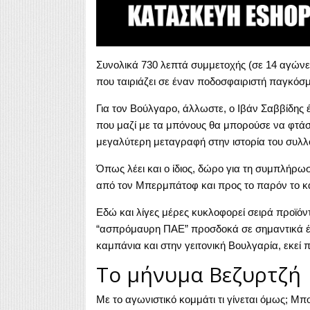
Συνολικά 730 λεπτά συμμετοχής (σε 14 αγώνες 
που ταιριάζει σε έναν ποδοσφαιριστή παγκόσ
Για τον Βούλγαρο, άλλωστε, ο Ιβάν Σαββίδης έ
που μαζί με τα μπόνους θα μπορούσε να φτάσει
μεγαλύτερη μεταγραφή στην ιστορία του συλλ
Όπως λέει και ο ίδιος, δώρο για τη συμπλήρ
από τον Μπερμπάτοφ και προς το παρόν το κά
Εδώ και λίγες μέρες κυκλοφορεί σειρά προϊό
“ασπρόμαυρη ΠΑΕ” προσδοκά σε σημαντικά έσο
καμπάνια και στην γειτονική Βουλγαρία, εκεί 
Το μήνυμα Βεζυρτζή
Με το αγωνιστικό κομμάτι τι γίνεται όμως; Μπ