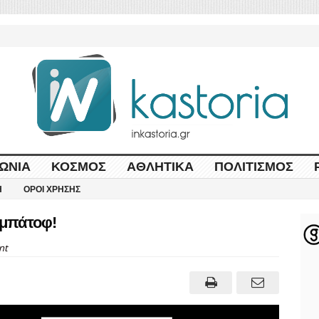
ΩΝΊΑ
ΚΌΣΜΟΣ
ΑΘΛΗΤΙΚΆ
ΠΟΛΙΤΙΣΜΌΣ
Η
ΌΡΟΙ ΧΡΉΣΗΣ
ρμπάτοφ!
nt