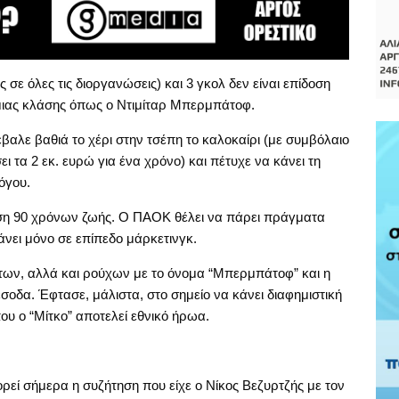
σε όλες τις διοργανώσεις) και 3 γκολ δεν είναι επίδοση
μιας κλάσης όπως ο Ντιμίταρ Μπερμπάτοφ.
βαλε βαθιά το χέρι στην τσέπη το καλοκαίρι (με συμβόλαιο
 τα 2 εκ. ευρώ για ένα χρόνο) και πέτυχε να κάνει τη
όγου.
ωση 90 χρόνων ζωής. Ο ΠΑΟΚ θέλει να πάρει πράγματα
νει μόνο σε επίπεδο μάρκετινγκ.
ντων, αλλά και ρούχων με το όνομα “Μπερμπάτοφ” και η
δα. Έφτασε, μάλιστα, στο σημείο να κάνει διαφημιστική
που ο “Μίτκο” αποτελεί εθνικό ήρωα.
ορεί σήμερα η συζήτηση που είχε ο Νίκος Βεζυρτζής με τον