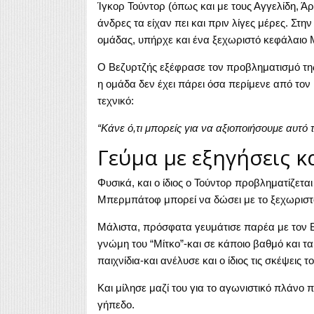
Ίγκορ Τούντορ (όπως και με τους Αγγελίδη, Ά
άνδρες τα είχαν πει και πριν λίγες μέρες. Στη
ομάδας, υπήρχε και ένα ξεχωριστό κεφάλαιο
Ο Βεζυρτζής εξέφρασε τον προβληματισμό της 
η ομάδα δεν έχει πάρει όσα περίμενε από το
τεχνικό:
“Κάνε ό,τι μπορείς για να αξιοποιήσουμε αυτό 
Γεύμα με εξηγήσεις κ
Φυσικά, και ο ίδιος ο Τούντορ προβληματίζεται
Μπερμπάτοφ μπορεί να δώσει με το ξεχωριστό
Μάλιστα, πρόσφατα γευμάτισε παρέα με τον Βο
γνώμη του “Μίτκο”-και σε κάποιο βαθμό και τ
παιχνίδια-και ανέλυσε και ο ίδιος τις σκέψεις το
Και μίλησε μαζί του για το αγωνιστικό πλάνο 
γήπεδο.