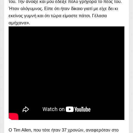
του. Την άνοιξε και μου έδειξε πολύ γρήγορα το πέος του.
Ήταν ολόγυμνος. Είπε ότι ήταν δίκαιο γιατί με είχε δει κι
εκείνος γυμνή και ότι τώρα είμαστε πάτσι. Γέλασα
αμήχανα».
Ο Tim Allen, που τότε ήταν 37 χρονών, αναφερόταν στο