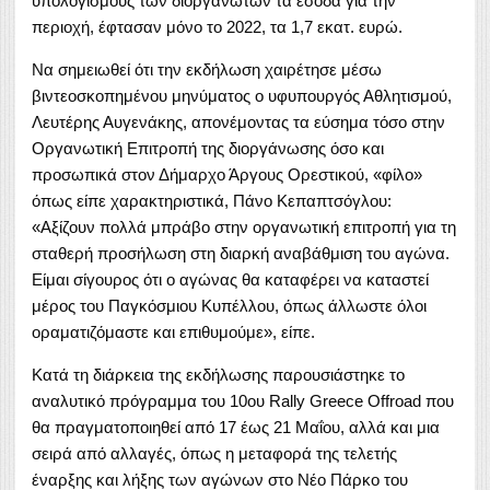
υπολογισμούς των διοργανωτών τα έσοδα για την
περιοχή, έφτασαν μόνο το 2022, τα 1,7 εκατ. ευρώ.
Να σημειωθεί ότι την εκδήλωση χαιρέτησε μέσω
βιντεοσκοπημένου μηνύματος ο υφυπουργός Αθλητισμού,
Λευτέρης Αυγενάκης, απονέμοντας τα εύσημα τόσο στην
Οργανωτική Επιτροπή της διοργάνωσης όσο και
προσωπικά στον Δήμαρχο Άργους Ορεστικού, «φίλο»
όπως είπε χαρακτηριστικά, Πάνο Κεπαπτσόγλου:
«Αξίζουν πολλά μπράβο στην οργανωτική επιτροπή για τη
σταθερή προσήλωση στη διαρκή αναβάθμιση του αγώνα.
Είμαι σίγουρος ότι ο αγώνας θα καταφέρει να καταστεί
μέρος του Παγκόσμιου Κυπέλλου, όπως άλλωστε όλοι
οραματιζόμαστε και επιθυμούμε», είπε.
Κατά τη διάρκεια της εκδήλωσης παρουσιάστηκε το
αναλυτικό πρόγραμμα του 10oυ Rally Greece Offroad που
θα πραγματοποιηθεί από 17 έως 21 Μαΐου, αλλά και μια
σειρά από αλλαγές, όπως η μεταφορά της τελετής
έναρξης και λήξης των αγώνων στο Νέο Πάρκο του