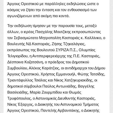
Άργους Ορεστικού με παράλληλες εκδηλώσεις ώστε ο
κόσμος να ζήσει την ένταση και τον ενθουσιασμό των
αγωνιζόμενων από ακόμη πιο κοντά.
Την εκδήλωση τίμησαν με την παρουσία τους, μεταξύ
άλλων, o ιερέας Πασχάλης Μουτζίκης εκπροσωπώντας
τον Σεβασμιώτατο Μητροπολίτη Καστοριάς κ. Καλλίνικο, ο
Βουλευτής ΝΔ Καστοριάς, Ζήσης Τζηκαλάγιας,
εκπρόσωπος της Βουλευτού ΣΥΡΙΖΑ Π.Σ., Ολυμπίας
Τελιγιορίδου, η Αντιπεριφερειάρχης της Π.Ε. Καστοριάς,
Δέσποινα Κοζατσάνη, ο πρόεδρος του Δημοτικού
Συμβουλίου, Αλέκος Καράτζιος, οι αντιδήμαρχοι του Δήμου
Άργους Ορεστικού, Χρήστος Εμμανουήλ, Φώτης Τατσίδης,
Τριαντάφυλλος Τσιόλας και Νίκος Χατζηκυριακίδης, οι
δημοτικοί σύμβουλοι Παύλος Αντωνιάδης, Βαγγέλης
Βασιλειάδης, Μαρία Ζουρμπίδου και Θωμάς
Τρυφόπουλος, ο Αστυνομικός Διευθυντής Καστοριάς,
Νίκος Έξαρχος, ο Διοικητής του Αστυνομικού Τμήματος
Άργους Ορεστικού, Παντελής Αρβανιτάκης, ο Διοικητής