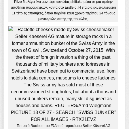
Pilze διαλέγει ένα μανιτάρι ποικιλίας shiitake μέσα σε μια πρώην
αποθήκη πυρομαχικών, κοντά στο Erstfeld. Η εταιρία εκμεταλλεύεται
11 τέτοιες αποθήκες, όπου παράγει κάθε χρόνο περίπου 24 τόνους
μανιταριών, αυτής της ποικιλίας.
Τα τυριά Raclette του Ελβετού τυροκόμου Seiler Käserei AG