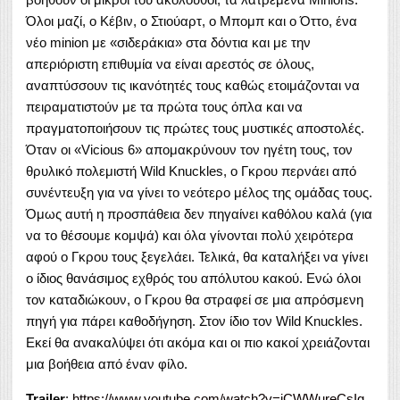
Όλοι μαζί, ο Κέβιν, ο Στιούαρτ, ο Μπομπ και ο Όττο, ένα
νέο minion με «σιδεράκια» στα δόντια και με την
απεριόριστη επιθυμία να είναι αρεστός σε όλους,
αναπτύσσουν τις ικανότητές τους καθώς ετοιμάζονται να
πειραματιστούν με τα πρώτα τους όπλα και να
πραγματοποιήσουν τις πρώτες τους μυστικές αποστολές.
Όταν οι «Vicious 6» απομακρύνουν τον ηγέτη τους, τον
θρυλικό πολεμιστή Wild Knuckles, ο Γκρου περνάει από
συνέντευξη για να γίνει το νεότερο μέλος της ομάδας τους.
Όμως αυτή η προσπάθεια δεν πηγαίνει καθόλου καλά (για
να το θέσουμε κομψά) και όλα γίνονται πολύ χειρότερα
αφού ο Γκρου τους ξεγελάει. Τελικά, θα καταλήξει να γίνει
ο ίδιος θανάσιμος εχθρός του απόλυτου κακού. Ενώ όλοι
τον καταδιώκουν, ο Γκρου θα στραφεί σε μια απρόσμενη
πηγή για πάρει καθοδήγηση. Στον ίδιο τον Wild Knuckles.
Εκεί θα ανακαλύψει ότι ακόμα και οι πιο κακοί χρειάζονται
μια βοήθεια από έναν φίλο.
Trailer
:
https://www.youtube.com/watch?v=iCWWureCsIg