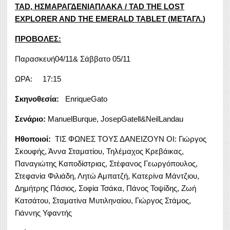
TAD,
ΗΣΜΑΡΑΓΔΕΝΙΑΠΛΑΚΑ
/ TAD THE LOST
EXPLORER AND THE EMERALD TABLET
(
ΜΕΤΑΓΛ
.
)
ΠΡΟΒΟΛΕΣ:
Παρασκευή04/11& Σάββατο 05/11
ΩΡΑ: 17:15
Σκηνοθεσία:
EnriqueGato
Σενάριο
:
ManuelBurque, JosepGatell&NeilLandau
Ηθοποιοί:
ΤΙΣ ΦΩΝΕΣ ΤΟΥΣ ΔΑΝΕΙΖΟΥΝ ΟΙ: Γιώργος
Σκουφής, Άννα Σταματίου, Τηλέμαχος Κρεβάικας,
Παναγιώτης Καποδίστριας, Στέφανος Γεωργόπουλος,
Στεφανία Φιλιάδη, Λητώ Αμπατζή, Κατερίνα Μάντζιου,
Δημήτρης Πάσιος, Σοφία Τσάκα, Πάνος Τοψίδης, Ζωή
Κατσάτου, Σταματίνα Μυτιληναίου, Γιώργος Στάμος,
Γιάννης Υφαντής