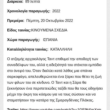
Διάρκεια:
89 λεπτά
Χρονολογία παραγωγής:
2022
Πρεμιέρα:
Πέμπτη, 20 Οκτωβρίου 2022
Είδος ταινίας:
ΚΙΝΟΥΜΕΝΑ ΣΧΕΔΙΑ
Χώρα παραγωγής:
ΙΣΠΑΝΙΑ
Καταλληλότητα ταινίας:
ΚΑΤΑΛΛΗΛΗ
Ο ατζαμής αρχαιολόγος Ταντ επιθυμεί την αποδοχή των
συναδέλφων του, αλλά η αδεξιότητά του στέκεται εμπόδιο
στο όνειρό του. Όταν διαλύει κατά λάθος μια σπάνια
σαρκοφάγο, απελευθερώνεται ένα ξόρκι που θέτει τη ζωή
των φίλων του σε κίνδυνο. Ο Ταντ και η Σάρα θα
ξεκινήσουν ένα περιπετειώδες ταξίδι που θα τους οδηγήσει
μέχρι την άκρη του κόσμου για να τους σώσουν και να
σταματήσουν την κατάρα της Σμαραγδένιας Πλάκας.
Trailer:
https://www.youtube.com/watch?v=1GE9bXmXnis