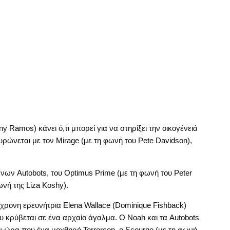
 Ramos) κάνει ό,τι μπορεί για να στηρίξει την οικογένειά
υρώνεται με τον Mirage (με τη φωνή του Pete Davidson),
ων Autobots, του Optimus Prime (με τη φωνή του Peter
ωνή της Liza Koshy).
5χρονη ερευνήτρια Elena Wallace (Dominique Fishback)
 κρύβεται σε ένα αρχαίο άγαλμα. Ο Noah και τα Autobots
ν ώρα που ένα μοχθηρό Terrorcon, ο Scourge (με τη φωνή