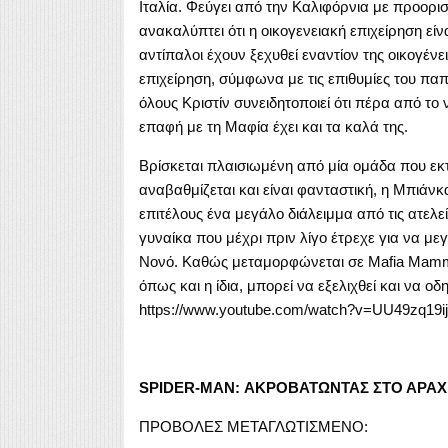
Ιταλία. Φεύγει από την Καλιφόρνια με προορι
ανακαλύπτει ότι η οικογενειακή επιχείρηση εί
αντίπαλοι έχουν ξεχυθεί εναντίον της οικογέν
επιχείρηση, σύμφωνα με τις επιθυμίες του πα
όλους Κριστίν συνειδητοποιεί ότι πέρα από το
επαφή με τη Μαφία έχει και τα καλά της.
Βρίσκεται πλαισιωμένη από μία ομάδα που εκτ
αναβαθμίζεται και είναι φανταστική, η Μπιάνκα
επιτέλους ένα μεγάλο διάλειμμα από τις ατελε
γυναίκα που μέχρι πριν λίγο έτρεχε για να μεγ
Νονό. Καθώς μεταμορφώνεται σε Mafia Mamma,
όπως και η ίδια, μπορεί να εξελιχθεί και να οδη
https://www.youtube.com/watch?v=UU49zq19i
SPIDER-MAN: ΑΚΡΟΒΑΤΩΝΤΑΣ ΣΤΟ ΑΡΑΧ
ΠΡΟΒΟΛΕΣ ΜΕΤΑΓΛΩΤΙΣΜΕΝΟ: