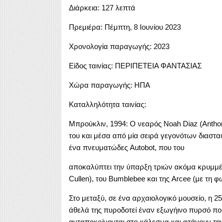
Διάρκεια: 127 λεπτά
Πρεμιέρα: Πέμπτη, 8 Ιουνίου 2023
Χρονολογία παραγωγής: 2023
Είδος ταινίας: ΠΕΡΙΠΕΤΕΙΑ ΦΑΝΤΑΣΙΑΣ
Χώρα παραγωγής: ΗΠΑ
Καταλληλότητα ταινίας:
Μπρούκλιν, 1994: Ο νεαρός Noah Diaz (Anthony
του και μέσα από μία σειρά γεγονότων διαστα
ένα πνευματώδες Autobot, που του
αποκαλύπτει την ύπαρξη τριών ακόμα κρυμμέν
Cullen), του Bumblebee και της Arcee (με τη φ
Στο μεταξύ, σε ένα αρχαιολογικό μουσείο, η 2
άθελά της πυροδοτεί έναν εξωγήινο πυρσό που
ανταποκρίνονται στο κάλεσμα και φτάνουν τη