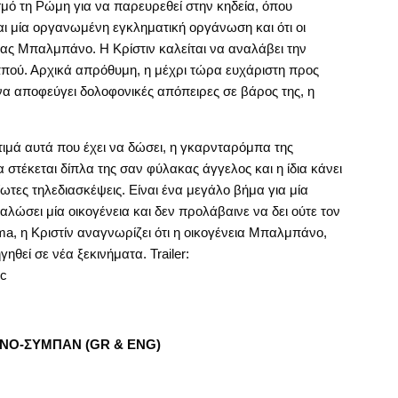
σμό τη Ρώμη για να παρευρεθεί στην κηδεία, όπου
ναι μία οργανωμένη εγκληματική οργάνωση και ότι οι
ειας Μπαλμπάνο. Η Κρίστιν καλείται να αναλάβει την
ππού. Αρχικά απρόθυμη, η μέχρι τώρα ευχάριστη προς
 να αποφεύγει δολοφονικές απόπειρες σε βάρος της, η
ιμά αυτά που έχει να δώσει, η γκαρνταρόμπα της
 στέκεται δίπλα της σαν φύλακας άγγελος και η ίδια κάνει
ίωτες τηλεδιασκέψεις. Είναι ένα μεγάλο βήμα για μία
αλώσει μία οικογένεια και δεν προλάβαινε να δει ούτε τον
 η Κριστίν αναγνωρίζει ότι η οικογένεια Μπαλμπάνο,
γηθεί σε νέα ξεκινήματα. Trailer:
jc
ΝΟ-ΣΥΜΠΑΝ (GR & ENG)