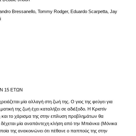
ssandro Bressanello, Tommy Rodger, Eduardo Scarpetta, Jay
i
ΩΝ 15 ΕΤΩΝ
ειάζεται μία αλλαγή στη ζωή της. Ο γιος της φεύγει για
ματική της ζωή έχει καταλήξει σε αδιέξοδο. Η Κριστίν
η και το χάρισμα της στην επίλυση προβλημάτων θα
 δέχεται μία αναπάντεχη κλήση από την Μπιάνκα (Μόνικα
οποία της ανακοινώνει ότι πέθανε ο παππούς της στην