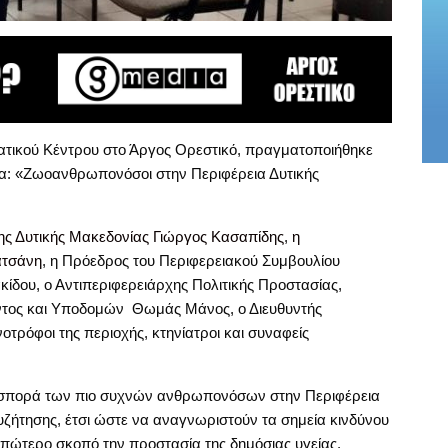
τικού Κέντρου στο Άργος Ορεστικό, πραγματοποιήθηκε
έμα: «Ζωοανθρωπονόσοι στην Περιφέρεια Δυτικής
ης Δυτικής Μακεδονίας Γιώργος Κασαπίδης
,
η
ατσάνη
, η Πρόεδρος του Περιφερειακού Συμβουλίου
ίδου, ο Αντιπεριφερειάρχης Πολιτικής Προστασίας,
ντος και Υποδομών Θωμάς Μάνος, ο Διευθυντής
τρόφοι της περιοχής, κτηνίατροι και συναφείς
ασπορά των πιο συχνών ανθρωπονόσων στην Περιφέρεια
συζήτησης, έτσι ώστε να αναγνωριστούν τα σημεία κινδύνου
πώτερο σκοπό την προστασία της δημόσιας υγείας.