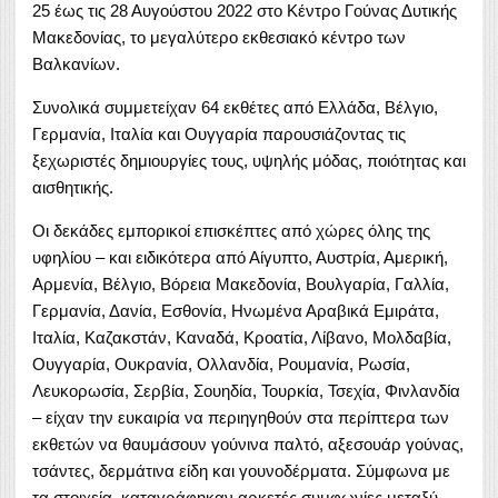
25 έως τις 28 Αυγούστου 2022 στο Κέντρο Γούνας Δυτικής
Μακεδονίας, το μεγαλύτερο εκθεσιακό κέντρο των
Βαλκανίων.
Συνολικά συμμετείχαν 64 εκθέτες από Ελλάδα, Βέλγιο,
Γερμανία, Ιταλία και Ουγγαρία παρουσιάζοντας τις
ξεχωριστές δημιουργίες τους, υψηλής μόδας, ποιότητας και
αισθητικής.
Οι δεκάδες εμπορικοί επισκέπτες από χώρες όλης της
υφηλίου – και ειδικότερα από Αίγυπτο, Αυστρία, Αμερική,
Αρμενία, Βέλγιο, Βόρεια Μακεδονία, Βουλγαρία, Γαλλία,
Γερμανία, Δανία, Εσθονία, Ηνωμένα Αραβικά Εμιράτα,
Ιταλία, Καζακστάν, Καναδά, Κροατία, Λίβανο, Μολδαβία,
Ουγγαρία, Ουκρανία, Ολλανδία, Ρουμανία, Ρωσία,
Λευκορωσία, Σερβία, Σουηδία, Τουρκία, Τσεχία, Φινλανδία
– είχαν την ευκαιρία να περιηγηθούν στα περίπτερα των
εκθετών να θαυμάσουν γούνινα παλτό, αξεσουάρ γούνας,
τσάντες, δερμάτινα είδη και γουνοδέρματα. Σύμφωνα με
τα στοιχεία, καταγράφηκαν αρκετές συμφωνίες μεταξύ