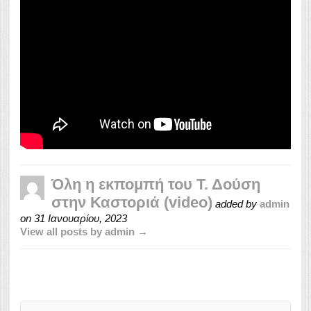
Όλη η εκπομπή του Τ. Δούση
στην Καστοριά (video)
added by
admin
on
31 Ιανουαρίου, 2023
View all posts by admin →