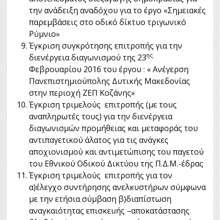
την ανάδειξη αναδόχου για το έργο «Σημειακές
παρεμβάσεις στο οδικό δίκτυο τριγωνικό
Ρύμνιο»
Έγκριση συγκρότησης επιτροπής για την
ης
διενέργεια διαγωνισμού της 23
Φεβρουαρίου 2016 του έργου : « Ανέγερση
Πανεπιστημιούπολης Δυτικής Μακεδονίας
στην περιοχή ΖΕΠ Κοζάνης»
Έγκριση τριμελούς επιτροπής (με τους
αναπληρωτές τους) για την διενέργεια
διαγωνισμών προμήθειας και μεταφοράς του
αντιπαγετικού άλατος για τις ανάγκες
αποχιονισμού και αντιμετώπισης του παγετού
του Εθνικού Οδικού Δικτύου της Π.Δ.Μ.-έδρας
Έγκριση τριμελούς επιτροπής για τον
α)έλεγχο συντήρησης ανελκυστήρων σύμφωνα
με την ετήσια σύμβαση β)διαπίστωση
αναγκαιότητας επισκευής –αποκατάστασης