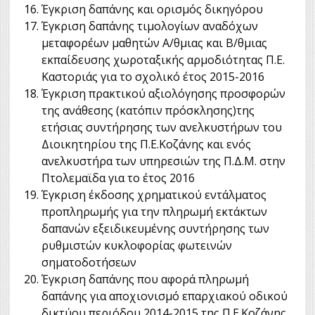
Έγκριση δαπάνης και ορισμός δικηγόρου
Έγκριση δαπάνης τιμολογίων αναδόχων
μεταφορέων μαθητών Α/θμιας και Β/θμιας
εκπαίδευσης χωροταξικής αρμοδιότητας Π.Ε.
Καστοριάς για το σχολικό έτος 2015-2016
Έγκριση πρακτικού αξιολόγησης προσφορών
της ανάθεσης (κατόπιν πρόσκλησης)της
ετήσιας συντήρησης των ανελκυστήρων του
Διοικητηρίου της Π.Ε.Κοζάνης και ενός
ανελκυστήρα των υπηρεσιών της Π.Δ.Μ. στην
Πτολεμαϊδα για το έτος 2016
Έγκριση έκδοσης χρηματικού εντάλματος
προπληρωμής για την πληρωμή εκτάκτων
δαπανών εξειδικευμένης συντήρησης των
ρυθμιστών κυκλοφορίας φωτεινών
σηματοδοτήσεων
Έγκριση δαπάνης που αφορά πληρωμή
δαπάνης για αποχιονισμό επαρχιακού οδικού
δικτύου περιόδου 2014-2015 της Π.Ε.Κοζάνης