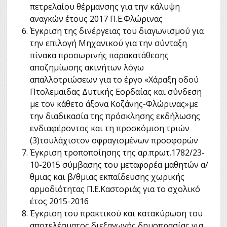
πετρελαίου θέρμανσης για την κάλυψη
αναγκών έτους 2017 Π.Ε.Φλώρινας
Έγκριση της δινέργειας του διαγωνισμού για
την επιλογή Μηχανικού για την σύνταξη
πίνακα προσωρινής παρακατάθεσης
αποζημίωσης ακινήτων λόγω
απαλλοτριώσεων για το έργο «Χάραξη οδού
Πτολεμαϊδας Δυτικής Εορδαίας και σύνδεση
με τον κάθετο άξονα Κοζάνης-Φλώρινας»με
την διαδικασία της πρόσκλησης εκδήλωσης
ενδιαφέροντος και τη προσκόμιση τριών
(3)τουλάχιστον σφραγισμένων προσφορών
Έγκριση τροποποίησης της αρ.πρωτ.1782/23-
10-2015 σύμβασης του μεταφορέα μαθητών α/
θμιας και β/θμιας εκπαίδευσης χωρικής
αρμοδιότητας Π.Ε.Καστοριάς για το σχολικό
έτος 2015-2016
Έγκριση του πρακτικού και κατακύρωση του
αποτελέσματος διεξαγωγής δημοπρασίας για