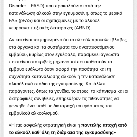
Disorder – FASD) που προκαλούνται από την
κατανάλωση αλκοόλ στην εγκυμοσύνη, όπως το μερικό
FAS (pFAS) και οι σχετιζόμενες με το αλκοόλ
νευροαναπτυξιακές διαταραχές (ARND).
Αν και είναι τεκμηριωμένο ότι το αλκοόλ προκαλεί βλάβες
στα όργανα και τα συστήματα του αναπτυσσόμενου
εμβρύου, κυρίως στον εγκέφαλο, παραμένει άγνωστο
ποιοι είναι οι ακριβείς μηχανισμοί που καθιστούν το
έμβρυο ευάλωτο όσον αφορά την ποσότητα και τη
συχνότητα κατανάλωσης αλκοόλ ή την κατανάλωση
αλκοόλ ανά στάδιο της εγκυμοσύνης. Και άλλοι
παράγοντες, όπως τα γονίδια, το στρες, το κάπνισμα και οι
διατροφικές συνήθειες, επηρεάζουν τις πιθανότητες να
γεννηθεί ένα παιδί με διαταραχή του φάσματος του
εμβρυϊκού αλκοολισμού.
«Η πιο ασφαλής στρατηγική είναι η
παντελής αποχή από
το αλκοόλ καθ’ όλη τη διάρκεια της εγκυμοσύνης
»