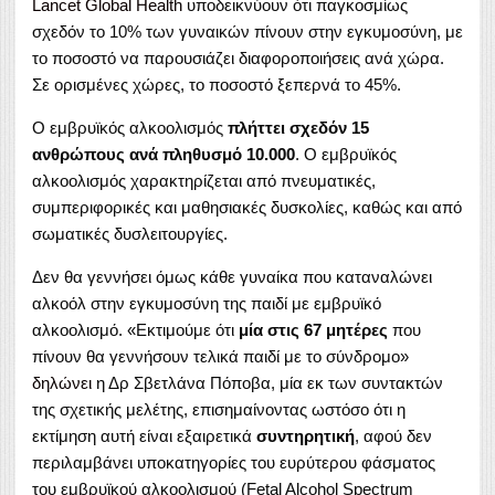
Lancet Global Health
υποδεικνύουν ότι παγκοσμίως
σχεδόν το 10% των γυναικών πίνουν στην εγκυμοσύνη, με
το ποσοστό να παρουσιάζει διαφοροποιήσεις ανά χώρα.
Σε ορισμένες χώρες, το ποσοστό ξεπερνά το 45%.
Ο εμβρυϊκός αλκοολισμός
πλήττει σχεδόν 15
ανθρώπους ανά πληθυσμό 10.000
. Ο εμβρυϊκός
αλκοολισμός χαρακτηρίζεται από πνευματικές,
συμπεριφορικές και μαθησιακές δυσκολίες, καθώς και από
σωματικές δυσλειτουργίες.
Δεν θα γεννήσει όμως κάθε γυναίκα που καταναλώνει
αλκοόλ στην εγκυμοσύνη της παιδί με εμβρυϊκό
αλκοολισμό. «Εκτιμούμε ότι
μία στις 67 μητέρες
που
πίνουν θα γεννήσουν τελικά παιδί με το σύνδρομο»
δηλώνει
η Δρ Σβετλάνα Πόποβα, μία εκ των συντακτών
της σχετικής μελέτης, επισημαίνοντας ωστόσο ότι η
εκτίμηση αυτή είναι εξαιρετικά
συντηρητική
, αφού δεν
περιλαμβάνει υποκατηγορίες του ευρύτερου φάσματος
του εμβρυϊκού αλκοολισμού (Fetal Alcohol Spectrum