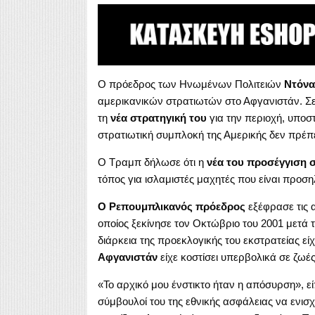
Ο πρόεδρος των Ηνωμένων Πολιτειών
Ντόνα
αμερικανικών στρατιωτών στο Αφγανιστάν.
Σε
τη
νέα στρατηγική του
για την περιοχή, υποσ
στρατιωτική συμπλοκή της Αμερικής δεν πρέπε
Ο Τραμπ δήλωσε ότι η
νέα του προσέγγιση σ
τόπος για ισλαμιστές μαχητές που είναι προσ
Ο Ρεπουμπλικανός πρόεδρος
εξέφρασε τις α
οποίος ξεκίνησε τον Οκτώβριο του 2001 μετά τ
διάρκεια της προεκλογικής του εκστρατείας εί
Αφγανιστάν
είχε κοστίσει υπερβολικά σε ζωές
«Το αρχικό μου ένστικτο ήταν η απόσυρση», εί
σύμβουλοί του της εθνικής ασφάλειας να ενισ