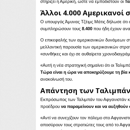
στηρίζει η Αμερική, ώστε να εμποδιστούν οι
Τα
Άλλοι 4.000 Αμερικανοί 
Ο υπουργός Άμυνας Τζέιμς Μάτις δήλωσε ότι σ
συμπληρώσουν τους
8.400
που ήδη έχουν ανα
Ο επικεφαλής των αμερικανικών δυνάμεων σ
μελλοντική παρουσία των αμερικανικών στρατ
«συνθήκες και όχι σε αυθαίρετα χρονοδιαγρά
«Αυτή η νέα στρατηγική σημαίνει ότι οι Ταλιμ
Τώρα είναι η ώρα να αποκηρύξουμε τη βία 
ανακοίνωσή του.
Απάντηση των Ταλιμπάν
Εκπρόσωπος των Ταλιμπάν του Αφγανιστάν κ
προέδρου
να παραμείνουν και να αυξηθούν 
«Αντί να συνεχίζουν τον πόλεμο στο Αφγανιστά
αποσύρουν τους στρατιώτες τους από το Αφγ