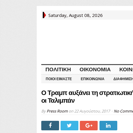
Saturday, August 08, 2026
ΠΟΛΙΤΙΚΉ
ΟΙΚΟΝΟΜΊΑ
ΚΟΙΝ
ΠΟΙΟΙ ΕΊΜΑΣΤΕ
ΕΠΙΚΟΙΝΩΝΊΑ
ΔΙΑΦΉΜΙΣ
Ο Τραμπ αυξάνει τη στρατιωτικ
οι Ταλιμπάν
By
Press Room
on
22 Αυγούστου, 2017
No Comme