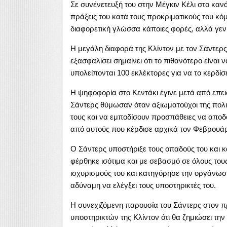
Σε συνένετευξή του στην Μέγκιν Κέλι στο κανάλ
πράξεις του κατά τους προκριματικούς του κό
διαφορετική γλώσσα κάποιες φορές, αλλά γενι
Η μεγάλη διαφορά της Κλίντον με τον Σάντερ
εξασφαλίσει σημαίνει ότι το πιθανότερο είναι 
υπολείπονται 100 εκλέκτορες για να το κερδίσ
Η ψηφοφορία στο Κεντάκι έγινε μετά από επει
Σάντερς θύμωσαν όταν αξιωματούχοι της πολ
τους και να εμποδίσουν προσπάθειες να αποδ
από αυτούς που κέρδισε αρχικά τον Φεβρουάριο
Ο Σάντερς υποστήριξε τους οπαδούς του και κ
φέρθηκε ισότιμα και με σεβασμό σε όλους το
ισχυρισμούς του και κατηγόρησε την οργάνωσή 
αδύναμη να ελέγξει τους υποστηρικτές του.
Η συνεχιζόμενη παρουσία του Σάντερς στον π
υποστηρικτών της Κλίντον ότι θα ζημιώσει την