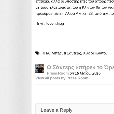
επιτυχία, αλλά οι υποστηρικτές του απορρίπτο
με τόσα ελαττώματα που η Κλίντον θα τον νική
πρόεδρο», είπε η Αλίσα Λίντκε, 28, από την πο
Πηγή: topontiki.gr
ΗΠΑ
,
Μπέρντι Σάντερς
,
Χίλαρι Κλίντον
Ο Σάντερς «πήρε» το Όρεγ
Press Room
on
18 Μαΐου, 2016
View all posts by Press Room →
Leave a Reply