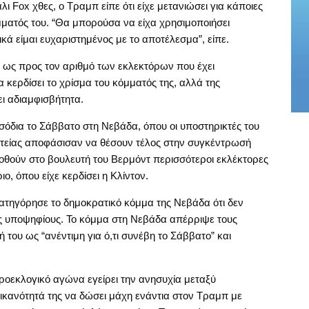
ι Fox χθες, ο Τραμπ είπε ότι είχε μετανιώσει για κάποιες
μματός του. “Θα μπορούσα να είχα χρησιμοποιήσει
κά είμαι ευχαριστημένος με το αποτέλεσμα”, είπε.
ς ως προς τον αριθμό των εκλεκτόρων που έχει
να κερδίσει το χρίσμα του κόμματός της, αλλά της
ει αδιαμφισβήτητα.
σόδια το Σάββατο στη Νεβάδα, όπου οι υποστηρικτές του
ιτείας αποφάσισαν να θέσουν τέλος στην συγκέντρωσή
οθούν στο βουλευτή του Βερμόντ περισσότεροι εκλέκτορες
, όπου είχε κερδίσει η Κλίντον.
ατηγόρησε το δημοκρατικό κόμμα της Νεβάδα ότι δεν
υς υποψηφίους. Το κόμμα στη Νεβάδα απέρριψε τους
του ως “ανέντιμη για ό,τι συνέβη το Σάββατο” και
ροεκλογικό αγώνα εγείρει την ανησυχία μεταξύ
 ικανότητά της να δώσει μάχη ενάντια στον Τραμπ με