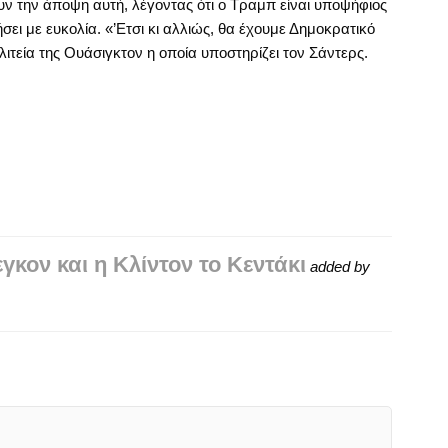
υν την άποψη αυτή, λέγοντας ότι ο Τραμπ είναι υποψήφιος
σει με ευκολία. «’Ετσι κι αλλιώς, θα έχουμε Δημοκρατικό
λιτεία της Ουάσιγκτον η οποία υποστηρίζει τον Σάντερς.
κον και η Κλίντον το Κεντάκι
added by