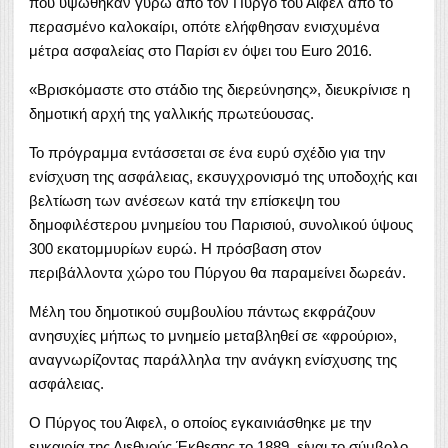
που υψώθηκαν γύρω από τον Πύργο του Άιφελ από το
περασμένο καλοκαίρι, οπότε ελήφθησαν ενισχυμένα
μέτρα ασφαλείας στο Παρίσι εν όψει του Euro 2016.
«Βρισκόμαστε στο στάδιο της διερεύνησης», διευκρίνισε η
δημοτική αρχή της γαλλικής πρωτεύουσας.
Το πρόγραμμα εντάσσεται σε ένα ευρύ σχέδιο για την
ενίσχυση της ασφάλειας, εκσυγχρονισμό της υποδοχής και
βελτίωση των ανέσεων κατά την επίσκεψη του
δημοφιλέστερου μνημείου του Παρισιού, συνολικού ύψους
300 εκατομμυρίων ευρώ. Η πρόσβαση στον
περιβάλλοντα χώρο του Πύργου θα παραμείνει δωρεάν.
Μέλη του δημοτικού συμβουλίου πάντως εκφράζουν
ανησυχίες μήπως το μνημείο μεταβληθεί σε «φρούριο»,
αναγνωρίζοντας παράλληλα την ανάγκη ενίσχυσης της
ασφάλειας.
Ο Πύργος του Άιφελ, ο οποίος εγκαινιάσθηκε με την
ευκαιρία της Διεθνούς Έκθεσης το 1889, είναι το σύμβολο