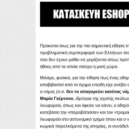
Πρόκειται ίσως
για την πιο σημαντική είδηση 
προβληματική συμπεριφορά των Ελλήνων όταν
που δεν έχουν μάθει να χειρίζονται όπως πρέπ
ήθους από τα οποία πάσχει η μισή χώρα.
Μιλάμε, φυσικά, για
την είδηση πως ένας οδη
αποβιβαστεί από το όχημα
επειδή είχε ανέβει 
ο νόμος (σ.σ.
δεν το απαγορεύει κανένας νό
Μαρία Γκέρτσου
, ιδρύτρια της σχολής σκύλ
λεωφορείο, όπως και όφειλε να κάνει, ο οδηγό
κατεβάσει την «παραβάτισσα» και τον «τρομοκ
λεωφορείο στο αστυνομικό τμήμα όπου και ο νό
κωμικά παρελκόμενα της ιστορίας, οι συνάδελ