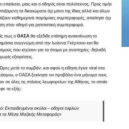
ι επιείκεια, μιας και ο οδηγός είναι πολύτεκνος. Προς τιμήν
σπιζόμενη τα δικαιώματα όχι μόνο της ίδιας αλλά και όλων
πίζουν καθημερινά παρόμοιες συμπεριφορές, απαίτησε όχι
υση στον οδηγό για ρατσιστική συμπεριφορά.
είς πως ο
ΟΑΣΑ
θα εξέδιδε επίσημη ανακοίνωση το
δημόσια συγγνώμη από την Ιωάννα Γκέρτσου και θα
νισμούς που ισχύουν για τα άτομα με αναπηρίες -δηλαδή
χωρίς εξαιρέσεις.
ρες μετά το συμβάν, και αφού η είδηση έγινε viral στα
κόσμου, ο ΟΑΣΑ ξεκίνησε να προβάλει ένα μήνυμα τους
ν σε όλες τις στάσεις λεωφορείων της Αθήνας, το οποίο
φε τα εξής:
ό: Εκπαιδευμένοι σκύλοι – οδηγοί τυφλών
λα τα Μέσα Μαζικής Μεταφοράς»