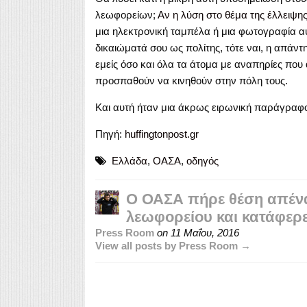
λεωφορείων;
Αν η λύση στο θέμα της έλλειψη
μια ηλεκτρονική ταμπέλα ή μια φωτογραφία α
δικαιώματά σου ως πολίτης, τότε ναι, η απάν
εμείς όσο και όλα τα άτομα με αναπηρίες που
προσπαθούν να κινηθούν στην πόλη τους.
Και αυτή ήταν μια άκρως ειρωνική παράγραφο
Πηγή:
huffingtonpost.gr
Ελλάδα
,
ΟΑΣΑ
,
οδηγός
Ο ΟΑΣΑ πήρε θέση απένα
λεωφορείου και κατάφερε
Press Room
on
11 Μαΐου, 2016
View all posts by Press Room →