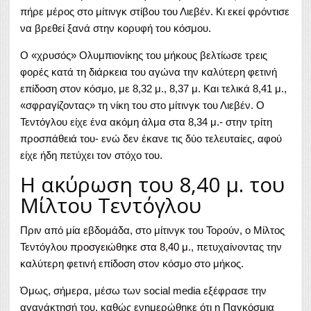
πήρε μέρος στο μίτινγκ στίβου του Λιεβέν. Κι εκεί φρόντισε
να βρεθεί ξανά στην κορυφή του κόσμου.
Ο «χρυσός» Ολυμπιονίκης του μήκους βελτίωσε τρεις
φορές κατά τη διάρκεια του αγώνα την καλύτερη φετινή
επίδοση στον κόσμο, με 8,32 μ., 8,37 μ. Και τελικά 8,41 μ.,
«σφραγίζοντας» τη νίκη του στο μίτινγκ του Λιεβέν. Ο
Τεντόγλου είχε ένα ακόμη άλμα στα 8,34 μ.- στην τρίτη
προσπάθειά του- ενώ δεν έκανε τις δύο τελευταίες, αφού
είχε ήδη πετύχει τον στόχο του.
Η ακύρωση του 8,40 μ. του
Μίλτου Τεντόγλου
Πριν από μία εβδομάδα, στο μίτινγκ του Τορούν, ο Μίλτος
Τεντόγλου
προσγειώθηκε στα 8,40 μ.
, πετυχαίνοντας την
καλύτερη φετινή επίδοση στον κόσμο στο μήκος.
Όμως, σήμερα, μέσω των social media εξέφρασε την
αγανάκτησή του, καθώς ενημερώθηκε ότι η Παγκόσμια