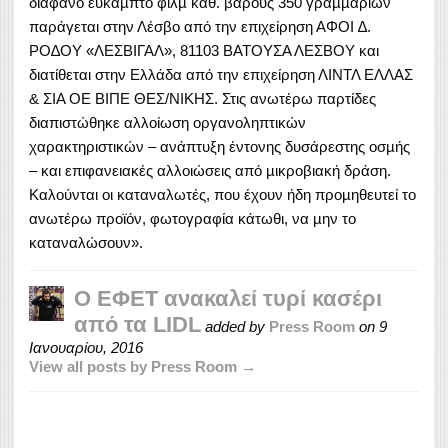
διάφανο εύκαµπτο φιλµ καθ. βάρους 350 γραµµαρίων
παράγεται στην Λέσβο από την επιχείρηση ΑΦΟΙ ∆.
ΡΟ∆ΟΥ «ΛΕΣΒΙΓΑΛ», 81103 ΒΑΤΟΥΣΑ ΛΕΣΒΟΥ και
διατίθεται στην Ελλάδα από την επιχείρηση ΛΙΝΤΛ ΕΛΛΑΣ
& ΣΙΑ ΟΕ ΒΙΠΕ ΘΕΣ/ΝΙΚΗΣ. Στις ανωτέρω παρτίδες
διαπιστώθηκε αλλοίωση οργανοληπτικών
χαρακτηριστικών – ανάπτυξη έντονης δυσάρεστης οσµής
– και επιφανειακές αλλοιώσεις από µικροβιακή δράση.
Καλούνται οι καταναλωτές, που έχουν ήδη προµηθευτεί το
ανωτέρω προϊόν, φωτογραφία κάτωθι, να µην το
καταναλώσουν».
Ο ΕΦΕΤ ανακαλεί τυρί κασέρι
από τα LIDL
added by
Press Room
on
9
Ιανουαρίου, 2016
View all posts by Press Room →