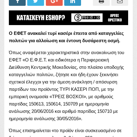
Ο ΕΦΕΤ ανακαλεί τυρί κασέρι έπειτα από καταγγελίες
πολιτών για αλλοίωση και έντονη δυσάρεστη οσμή.
Όπως αναφέρεται χαρακτηριστικά στην ανακοίνωση του
ΕΦΕΤ «Ο Ε.Φ.Ε.Τ. και ειδικότερα η Περιφερειακή
∆ιεύθυνση Κεντρικής Μακεδονίας, στο πλαίσιο υποδοχής
καταγγελιών πολιτών, ζήτησε και ήδη έχουν ξεκινήσει
σχετικοί έλεγχοι για την άµεση ανάκληση / απόσυρση
παρτίδων του προϊόντος ΤΥΡΙ ΚΑΣΕΡΙ ΠΟΠ, µε την
εµπορική ονοµασία «ΤΡΕΙΣ ΒΟΣΚΟΙ», µε αριθµούς
παρτίδας 150613, 150614, 150709 µε ηµεροµηνία
ανάλωσης 20/06/2016 και αριθµό παρτίδας 150710 µε
ηµεροµηνία ανάλωσης 30/05/2016».
Όπως επισημαίνεται «το προϊόν είναι συσκευασµένο σε