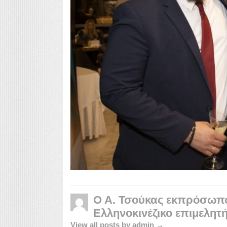
Ο Α. Τσούκας εκπρόσωπο
Ελληνοκινέζικο επιμελητ
View all posts by admin →