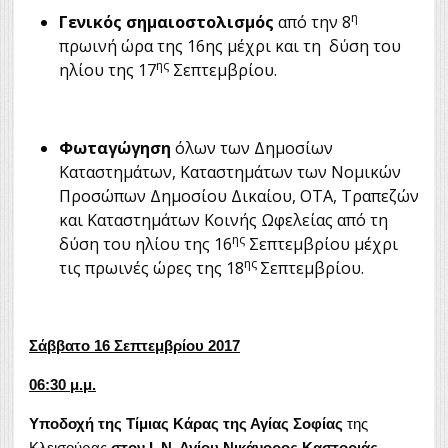
η
Γενικός σημαιοστολισμός
από την 8
πρωινή ώρα της 16ης μέχρι και τη δύση του
ης
ηλίου της 17
Σεπτεμβρίου.
Φωταγώγηση
όλων των Δημοσίων
Καταστημάτων, Καταστημάτων των Νομικών
Προσώπων Δημοσίου Δικαίου, ΟΤΑ, Τραπεζών
και Καταστημάτων Κοινής Ωφελείας από τη
ης
δύση του ηλίου της 16
Σεπτεμβρίου μέχρι
ης
τις πρωινές ώρες της 18
Σεπτεμβρίου.
Σάββατο 16
Σεπτεμβρίου
20
1
7
06:
3
0 μ.μ.
Υποδοχή της Τίμιας Κάρας της Αγίας Σοφίας
της
Κλεισούρας
στον Ι. Ν. Αγίου Νικάνορος Καστοριάς