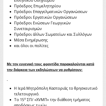
Ελληνικού Οδηγισμού
Πρόεδρος Επιμελητηρίου
Πρόεδροι Επαγγελματικών Οργανώσεων
Πρόεδροι Εργατικών Οργανώσεων
Πρόεδροι Ενώσεων Γεωργικών
Συνεταιρισμών
Πρόεδροι άλλων Σωματείων και Συλλόγων
Μέσα Ενημέρωσης
και όλοι οι πολίτες
Με την ευγενική τους φροντίδα παρακαλούνται κατά
την διάρκεια των εκδηλώσεων να ρυθμίσουν:
Η Ιερά Μητρόπολη Καστοριάς το θρησκευτικό
τελετουργικό.
ο
Το 15
ΣΠ/ «XVΜΠ» την διάθεση τμήματος
αποδόσεως τιμών.