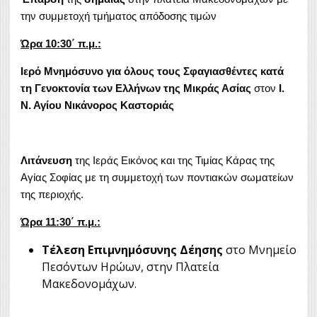
την συμμετοχή τμήματος απόδοσης τιμών
Ώρα 10:30΄ π.μ.:
Ιερό Μνημόσυνο για όλους τους Σφαγιασθέντες κατά
τη Γενοκτονία των Ελλήνων της Μικράς Ασίας
στον
Ι.
Ν. Αγίου Νικάνορος Καστοριάς
Λιτάνευση
της Ιεράς Εικόνος και της Τιμίας Κάρας της
Αγίας Σοφίας με τη συμμετοχή των ποντιακών σωματείων
της περιοχής.
Ώρα 1
1
:3
0
΄ π.μ.:
Τέλεση Επιμνημόσυνης Δέησης
στο Μνημείο
Πεσόντων Ηρώων, στην Πλατεία
Μακεδονομάχων.