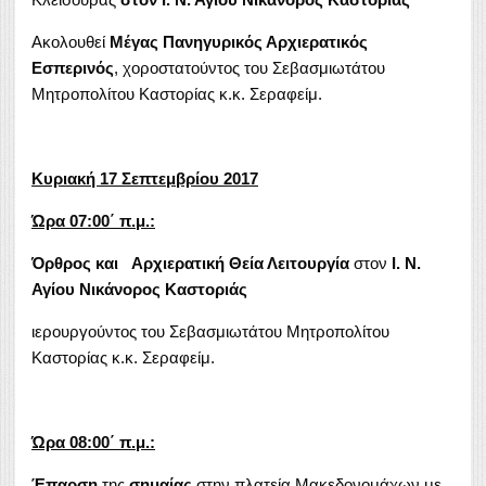
Ακολουθεί
Μέγας Πανηγυρικός Αρχιερατικός
Εσπερινός
, χοροστατούντος του Σεβασμιωτάτου
Μητροπολίτου Καστορίας κ.κ. Σεραφείμ.
Κυριακή 17
Σεπτεμβρίου
2017
Ώρα 07:00΄ π.μ.:
Όρθρος και Αρχιερατική
Θεία Λειτουργία
στον
Ι. Ν.
Αγίου Νικάνορος Καστοριάς
ιερουργούντος του Σεβασμιωτάτου Μητροπολίτου
Καστορίας κ.κ. Σεραφείμ.
Ώρα 08:00΄ π.μ.:
Έπαρση
της
σημαίας
στην πλατεία Μακεδονομάχων με