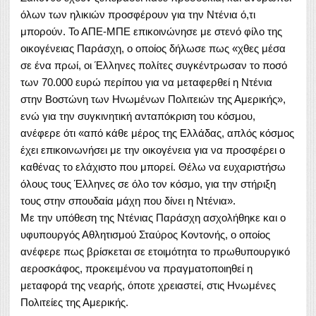
όλων των ηλικιών προσφέρουν για την Ντένια ό,τι
μπορούν. Το ΑΠΕ-ΜΠΕ επικοινώνησε με στενό φίλο της
οικογένειας Παράσχη, ο οποίος δήλωσε πως «χθες μέσα
σε ένα πρωί, οι Έλληνες πολίτες συγκέντρωσαν το ποσό
των 70.000 ευρώ περίπου για να μεταφερθεί η Ντένια
στην Βοστώνη των Ηνωμένων Πολιτειών της Αμερικής»,
ενώ για την συγκινητική ανταπόκριση του κόσμου,
ανέφερε ότι «από κάθε μέρος της Ελλάδας, απλός κόσμος
έχει επικοινωνήσει με την οικογένεια για να προσφέρει ο
καθένας το ελάχιστο που μπορεί. Θέλω να ευχαριστήσω
όλους τους Έλληνες σε όλο τον κόσμο, για την στήριξη
τους στην σπουδαία μάχη που δίνει η Ντένια».
Με την υπόθεση της Ντένιας Παράσχη ασχολήθηκε και ο
υφυπουργός Αθλητισμού Σταύρος Κοντονής, ο οποίος
ανέφερε πως βρίσκεται σε ετοιμότητα το πρωθυπουργικό
αεροσκάφος, προκειμένου να πραγματοποιηθεί η
μεταφορά της νεαρής, όποτε χρειαστεί, στις Ηνωμένες
Πολιτείες της Αμερικής.