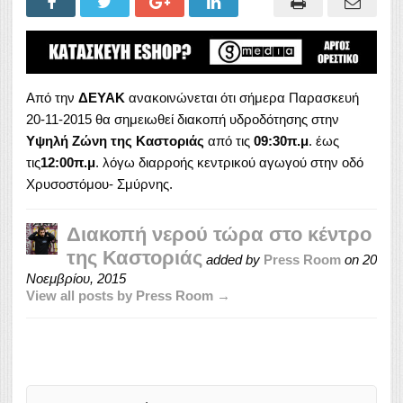
Από την
ΔΕΥΑΚ
ανακοινώνεται ότι σήμερα Παρασκευή
20-11-2015 θα σημειωθεί διακοπή υδροδότησης στην
Υψηλή Ζώνη της Καστοριάς
από τις
09:30π.μ
. έως
τις
12
:
00π.μ
. λόγω διαρροής κεντρικού αγωγού στην οδό
Χρυσοστόμου- Σμύρνης.
Διακοπή νερού τώρα στο κέντρο
της Καστοριάς
added by
Press Room
on
20
Νοεμβρίου, 2015
View all posts by Press Room →