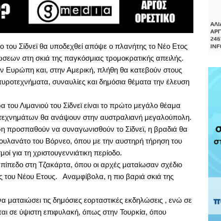
 του Σίδνεϊ θα υποδεχθεί απόψε ο πλανήτης το Νέο Ετος
ώσεων στη σκιά της παγκόσμιας τρομοκρατικής απειλής.
ην Ευρώπη και, στην Αμερική, πλήθη θα κατεβούν στους
πυροτεχνήματα, συναυλίες και δημόσια θέματα την έλευση
του Λιμανιού του Σίδνεϊ είναι το πρώτο μεγάλο θέαμα
οτεχνημάτων θα ανάψουν στην αυστραλιανή μεγαλούπολη.
ρη προσπαθούν να συναγωνισθούν το Σίδνεϊ, η βραδιά θα
 σουλανάτο του Βόρνεο, όπου με την αυστηρή τήρηση του
οί για τη χριστουγεννιάτικη περίοδο.
επίπεδο στη Τζακάρτα, όπου οι αρχές ματαίωσαν σχέδιο
 του Νέου Ετους. Αναμφίβολα, η πιο βαριά σκιά της
ματαιώσει τις δημόσιες εορταστικές εκδηλώσεις , ενώ σε
αι σε ύψιστη επιφυλακή, όπως στην Τουρκία, όπου