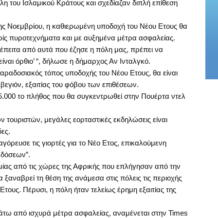
η του Ισλαμικού Κράτους και σχεδίαζαν διπλή επίθεση
3ης Νοεμβρίου, η καθιερωμένη υποδοχή του Νέου Ετους θα
ίς πυροτεχνήματα και με αυξημένα μέτρα ασφαλείας.
έπειτα από αυτά που έζησε η πόλη μας, πρέπει να
ίναι όρθιο’ “, δήλωσε η δήμαρχος Αν Ινταλγκό.
αραδοσιακός τόπος υποδοχής του Νέου Ετους, θα είναι
εβεγιόν, εξαιτίας του φόβου των επιθέσεων.
 25.000 το πλήθος που θα συγκεντρωθεί στην Πουέρτα ντελ
ων τουριστών, μεγάλες εορταστικές εκδηλώσεις είναι
ες.
όρευσε τις γιορτές για το Νέο Ετος, επικαλούμενη
αδόσεων”.
μίας από τις χώρες της Αφρικής που επλήγησαν από την
α ξαναβρεί τη θέση της ανάμεσα στις πόλεις τις περιοχής
τους. Πέρυσι, η πόλη ήταν τελείως έρημη εξαιτίας της
άτω από ισχυρά μέτρα ασφαλείας, αναμένεται στην Times