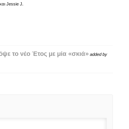
αι Jessie J.
ψε το νέο Έτος με μία «σκιά»
added by