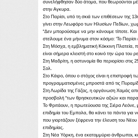
συνελήφθησαν δύο άτομα, που θεωρούνται μέλ
στην Αγκυρα.
Στο Παρίσι, υπό τη σκιά των επιθέσεων της 1
γίνει στην Λεωφόρο των Ηλυσίων Πεδίων, χωρ
“Δεν μπορούσαμε να μην κάνουμε τίποτε. Και 
στείλουμε ένα μήνυμα στον κόσμο: ‘Το Παρίσι ε
Στη Μόσχα, η εμβληματική Κόκκινη Πλατεία, π
είναι σήμερα κλειστή στο κοινό την ώρα του ρ
Στη Μαδρίτη, η αστυνομία θα περιορίσει στις
Σολ.
Στο Κάιρο, όπου ο στόχος είναι η επιστροφή τ
προγραμματισμένες μπροστά από τις Πυραμίδ
Στη Λωρίδα της Γάζας, η οργάνωση Χαμάς απαγ
προσβολή “των θρησκευτικών αξιών και παρ
Το Φριτάουν, η πρωτεύουσα της Σιέρα Λεόνε, 
επιδημία του Εμπολα, θα κάνει τα πάντα για ν
που γιορτάζουν ξέφρενα την έλευση του Νέου Ε
επιδημίας.
Στη Νέα Υόρκη, ένα εκατομμύριο άνθρωποι, κ