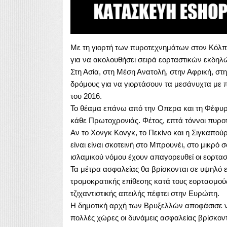
Με τη γιορτή των πυροτεχνημάτων στον Κόλπο
για να ακολουθήσει σειρά εορταστικών εκδηλ
Στη Ασία, στη Μέση Ανατολή, στην Αφρική, στ
δρόμους για να γιορτάσουν τα μεσάνυχτα με 
του 2016.
Το θέαμα επάνω από την Οπερα και τη Φέφυρα 
κάθε Πρωτοχρονιάς. Φέτος, επτά τόννοι πυρ
Αν το Χονγκ Κονγκ, το Πεκίνο και η Σιγκαπού
είναι είναι σκοτεινή στο Μπρουνέι, στο μικρό
ισλαμικού νόμου έχουν απαγορευθεί οι εορτασμ
Τα μέτρα ασφαλείας θα βρίσκονται σε υψηλό 
τρομοκρατικής επίθεσης κατά τους εορτασμούς
τζιχαντιστικής απειλής πέφτει στην Ευρώπη.
Η δημοτική αρχή των Βρυξελλών αποφάσισε να 
πολλές χώρες οι δυνάμεις ασφαλείας βρίσκοντ