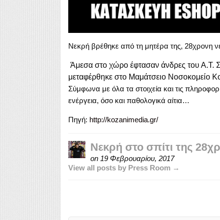
Νεκρή βρέθηκε από τη μητέρα της, 28χρονη ν
Άμεσα στο χώρο έφτασαν άνδρες του Α.Τ. Σι
μεταφέρθηκε στο Μαμάτσειο Νοσοκομείο Κο
Σύμφωνα με όλα τα στοιχεία και τις πληροφορ
ενέργεια, όσο και παθολογικά αίτια…
Πηγή:
http://kozanimedia.gr/
Νεκρή στο σπίτι της 28χ
on
19 Φεβρουαρίου, 2017
View all posts by Press Room →