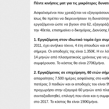
Πέντε κινήσεις ματ για τις μικρότερες δυνα
Ασφαλισμένοι που χρειάζεται να εξαγοράσου
ίσως θα πρέπει να διερευνήσουν τη δυνατότη
εργαζόμενοι ώστε να βγουν στα 62, εξαγοράζ
την 40ετία, επισημαίνει ο δικηγόρος, Διονύση
1. Εργαζόμενη στον ιδιωτικό τομέα έχει σ
2011, έχει ανήλικο τέκνο, 4 έτη σπουδών και εί
σήμερα. Οι αποδοχές της είναι 1.350€. Η εν
14 μηνών από πλασματικούς χρόνους για να μπ
συμφέρουσα. Το κόστος θα είναι 270€/μήνα.
2. Εργαζόμενος σε επιχείρηση, 60 ετών σήμ
απαραίτητες 7.500 ημέρες ασφάλισης στο καθε
πατέρας 3 παιδιών και οι αποδοχές του είναι
προχωρήσει στην εξαγορά 60 μηνών από πλασ
συνταξιοδοτηθεί, επιλογή που είναι και η συμ
στο 2017. Το κόστος θα είναι 190€/μήνα.