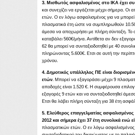
3. Μισθωτός ασφαλισμένος στο ΙΚΑ έχει συ
και συνεχίζει να εργάζεται μέχρι σήμερα. Οι α
ετών. Ο εν λόγω ασφαλισμένος για να μπορεί 
πλασματικά έτη ώστε να συμπληρωθούν 10.500
άμεσα να αποχωρήσει με πλήρη σύνταξη. Το συ
καταβάλει 560€/μήνα. Αντίθετα αν δεν εξαγορ
62 θα μπορεί να συνταξιοδοτηθεί με 40 συνολ
πληρώνοντας 5.600€. Ετσι σε αυτή την περίπ
χρόνου.
4. Δημοτικός υπάλληλος ΠΕ είναι διορισμέν
ετών
. Μπορεί να εξαγοράσει μέχρι 9 πλασματ
αποδοχές είναι 1.520 €. Η συμφέρουσα επιλογ
εξαγορές 9 ετών και να συνταξιοδοτηθεί άμεσ
Ετσι θα λάβει πλήρη σύνταξη για 38 έτη ασφά
5. Ελεύθερος επαγγελματίας ασφαλισμένος
2012 και σήμερα έχει 37 έτη συνολικά ενώ εί
πλασματικών ετών. Ο εν λόγω ασφαλισμένος θ
συνταξιοδοτικού του δικαιώματος με το παλαιό