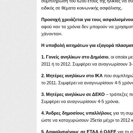
συμπλήρωση του 62ου έτους της ηλικίας να συν
ειδικός σε θέματα κοινωνικής ασφάλισης.
Προσοχή χρειάζεται για τους ασφαλισμένου
αφού «αν τα χρόνια δεν μπορούν να χρησιμοπ
χάνονται».
Η υποβολή αιτημάτων για εξαγορά πλασματ
1. Γονείς ανηλίκων στο Δημόσιο
, οι οποίοι 
2011 ή το 2012. Συμφέρει να αναγνωρίσουν 3-
2. Μητέρες ανηλίκων στο ΙΚΑ
που συμπληρών
το 2011. Συμφέρει να αναγνωρίσουν 4-5 χρόνι
3. Μητέρες ανηλίκων σε ΔΕΚΟ
– τράπεζες πο
Συμφέρει να αναγνωρίσουν 4-5 χρόνια.
4. Άνδρες δημοσίους υπαλλήλους
για τη συ
ώστε να κατοχυρώσουν 25ετία μέχρι το 2012 κ
5. Ασφαλισμένους σε ΕΤΑΑ ή ΟΑΕΕ
για τη 