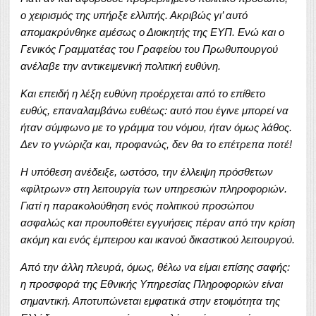
ο χειρισμός της υπήρξε ελλιπής. Ακριβώς γι’ αυτό
απομακρύνθηκε αμέσως ο Διοικητής της ΕΥΠ. Ενώ και ο
Γενικός Γραμματέας του Γραφείου του Πρωθυπουργού
ανέλαβε την αντικειμενική πολιτική ευθύνη.
Και επειδή η λέξη ευθύνη προέρχεται από το επίθετο
ευθύς, επαναλαμβάνω ευθέως: αυτό που έγινε μπορεί να
ήταν σύμφωνο με το γράμμα του νόμου, ήταν όμως λάθος.
Δεν το γνώριζα και, προφανώς, δεν θα το επέτρεπα ποτέ!
Η υπόθεση ανέδειξε, ωστόσο, την έλλειψη πρόσθετων
«φίλτρων» στη λειτουργία των υπηρεσιών πληροφοριών.
Γιατί η παρακολούθηση ενός πολιτικού προσώπου
ασφαλώς και προυποθέτει εγγυήσεις πέραν από την κρίση
ακόμη και ενός έμπειρου και ικανού δικαστικού λειτουργού.
Από την άλλη πλευρά, όμως, θέλω να είμαι επίσης σαφής:
η προσφορά της Εθνικής Υπηρεσίας Πληροφοριών είναι
σημαντική. Αποτυπώνεται εμφατικά στην ετοιμότητα της