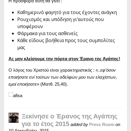
Η προσφορά αυτή θα γίνει :
Καθημερινό φαγητό για τους έχοντες ανάγκη
Ρουχισμός και υπόδηση γι’αυτούς που
υποφέρουν
Φάρμακα για τους ασθενείς
Κάθε είδους βοήθεια προς τους συμπολίτες
μας
Ας μην κλείσουμε την πόρτα στον Έρανο της Αγάπης!
Ο λόγος του Χριστού είναι χαρακτηριστικός :
«..εφ’όσον
εποιήσατε ενί τούτων των αδελφών μου των ελαχίστων,
εμοί εποιήσατε»
(Ματθ. 25,40).
Ξεκίνησε ο Έρανος της Αγάπης
για το έτος 2015
added by
Press Room
on
10 Δεκεμβρίου, 2015