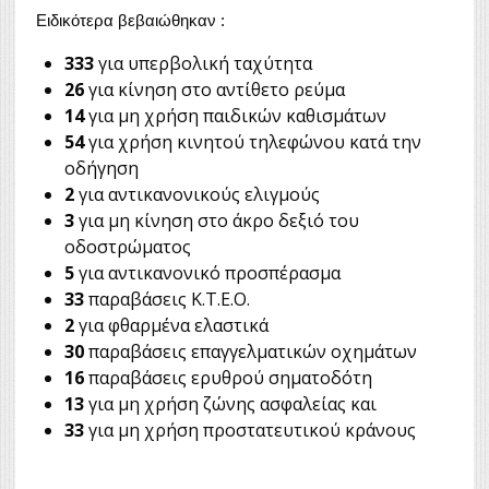
Ειδικότερα βεβαιώθηκαν :
333
για υπερβολική ταχύτητα
26
για κίνηση στο αντίθετο ρεύμα
14
για μη χρήση παιδικών καθισμάτων
54
για χρήση κινητού τηλεφώνου κατά την
οδήγηση
2
για αντικανονικούς ελιγμούς
3
για μη κίνηση στο άκρο δεξιό του
οδοστρώματος
5
για αντικανονικό προσπέρασμα
33
παραβάσεις Κ.Τ.Ε.Ο.
2
για φθαρμένα ελαστικά
30
παραβάσεις επαγγελματικών οχημάτων
16
παραβάσεις ερυθρού σηματοδότη
13
για μη χρήση ζώνης ασφαλείας και
33
για μη χρήση προστατευτικού κράνους