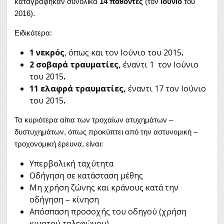
καταγράφηκαν συνολικά
14 παθόντες
(τον
Ιούνιο
του
2016).
Ειδικότερα:
1 νεκρός
, όπως και τον Ιούνιο του 2015
.
2 σοβαρά τραυματίες,
έναντι 1 τον Ιούνιο
του 2015
.
11 ελαφρά τραυματίες,
έναντι 17 τον Ιούνιο
του 2015
.
Τα κυριότερα αίτια των τροχαίων ατυχημάτων –
δυστυχημάτων, όπως προκύπτει από την αστυνομική –
τροχονομική έρευνα, είναι:
Υπερβολική ταχύτητα
Οδήγηση σε κατάσταση μέθης
Μη χρήση ζώνης και κράνους κατά την
οδήγηση – κίνηση
Απόσπαση προσοχής του οδηγού (χρήση
κινητού τηλεφώνου)